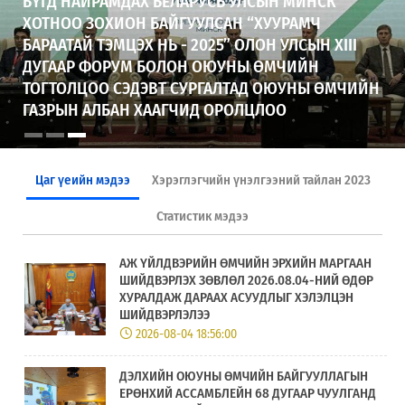
БҮГД НАЙРАМДАХ БЕЛАРУСЬ УЛСЫН МИНСК
ХОТНОО ЗОХИОН БАЙГУУЛСАН “ХУУРАМЧ
БАРААТАЙ ТЭМЦЭХ НЬ - 2025” ОЛОН УЛСЫН XIII
ДУГААР ФОРУМ БОЛОН ОЮУНЫ ӨМЧИЙН
ТОГТОЛЦОО СЭДЭВТ СУРГАЛТАД ОЮУНЫ ӨМЧИЙН
ГАЗРЫН АЛБАН ХААГЧИД ОРОЛЦЛОО
Цаг үеийн мэдээ
Хэрэглэгчийн үнэлгээний тайлан 2023
Статистик мэдээ
АЖ ҮЙЛДВЭРИЙН ӨМЧИЙН ЭРХИЙН МАРГААН
ШИЙДВЭРЛЭХ ЗӨВЛӨЛ 2026.08.04-НИЙ ӨДӨР
ХУРАЛДАЖ ДАРААХ АСУУДЛЫГ ХЭЛЭЛЦЭН
ШИЙДВЭРЛЭЛЭЭ
2026-08-04 18:56:00
ДЭЛХИЙН ОЮУНЫ ӨМЧИЙН БАЙГУУЛЛАГЫН
ЕРӨНХИЙ АССАМБЛЕЙН 68 ДУГААР ЧУУЛГАНД