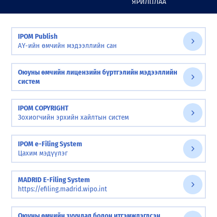
ЯРИЛЦЛАА
СЭДЭВТ СУРГАЛТ ЗАВХАН АЙМАГТ БОЛЛОО
2026-06-04 17:42:00
IPOM Publish
АҮ-ийн өмчийн мэдээллийн сан
Оюуны өмчийн лицензийн бүртгэлийн мэдээллийн
систем
IPOM COPYRIGHT
Зохиогчийн эрхийн хайлтын систем
IPOM e-Filing System
Цахим мэдүүлэг
MADRID E-Filing System
https://efiling.madrid.wipo.int
Оюуны өмчийн зуучлал болон итгэмжлэгдсэн