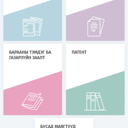
БАРААНЫ ТЭМДЭГ БА
ПАТЕНТ
ГАЗАРЗҮЙН ЗААЛТ
БУСАД МАЯГТУУД