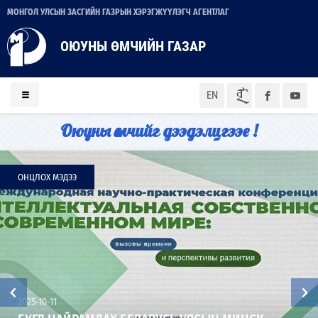
МОНГОЛ УЛСЫН ЗАСГИЙН ГАЗРЫН ХЭРЭГЖҮҮЛЭГЧ АГЕНТЛАГ
ОЮУНЫ ӨМЧИЙН ГАЗАР
ᠮᠣᠨ
EN
Оюуны өмчийг дээдэлцгээе !
ОНЦЛОХ МЭДЭЭ
2025-10-11