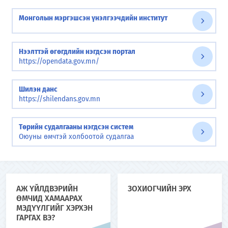
Монголын мэргэшсэн үнэлгээчдийн институт
Нээлттэй өгөгдлийн нэгдсэн портал
https://opendata.gov.mn/
Шилэн данс
https://shilendans.gov.mn
Төрийн судалгааны нэгдсэн систем
Оюуны өмчтэй холбоотой судалгаа
АЖ ҮЙЛДВЭРИЙН
ЗОХИОГЧИЙН ЭРХ
ӨМЧИД ХАМААРАХ
МЭДҮҮЛГИЙГ ХЭРХЭН
ГАРГАХ ВЭ?