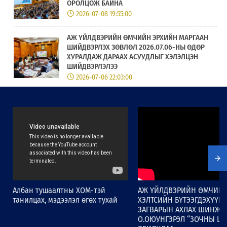
ОРОЛЦОЖ БАЙНА
2026-07-08 19:55:00
АЖ ҮЙЛДВЭРИЙН ӨМЧИЙН ЭРХИЙН МАРГААН
ШИЙДВЭРЛЭХ ЗӨВЛӨЛ 2026.07.06-НЫ ӨДӨР
ХУРАЛДАЖ ДАРААХ АСУУДЛЫГ ХЭЛЭЛЦЭН
ШИЙДВЭРЛЭЛЭЭ
2026-07-06 22:03:00
ОЮУНЫ ӨМЧИЙН ГАЗРЫН КИОСК
ТӨХӨӨРӨМЖИД “ХУРДАН” ҮЙЛЧИЛГЭЭ
НЭВТЭРЛЭЭ
2026-07-02 11:07:00
Дэлхийн оюуны өмчийн байгууллагын
“Хөгжмийн зохиогчийн эрхийн хамтын
удирдлагын байгууллагад зөвлөн чиглүүлэх
хөтөлбөр” Монголд хэрэгжиж эхэлнэ.
Албан тушаалтны ХОМ-тэй
АЖ ҮЙЛДВЭРИЙН ӨМЧИЙ
2026-06-19 18:36:00
танилцах, мэдээлэл өгөх тухай
ХЭЛТСИЙН БҮТЭЭГДЭХҮҮН
ЗАГВАРЫН АХЛАХ ШИНЖЭ
О.ОЮУНГЭРЭЛ “ЗОЧНЫ ЦАГ
“ГАЗАР ЗҮЙН ЗААЛТ – БҮС НУТГИЙН ХӨГЖИЛ”