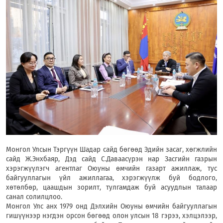
Монгол Улсын Тэргүүн Шадар сайд бөгөөд Эдийн засаг, хөгжлийн
сайд Ж.Энхбаяр, Дэд сайд С.Даваасүрэн нар Засгийн газрын
хэрэгжүүлэгч агентлаг Оюуны өмчийн газарт ажиллаж,
тус
байгууллагын үйл ажиллагаа, хэрэгжүүлж буй бодлого,
хөтөлбөр, цаашдын зорилт, тулгамдаж буй асуудлын талаар
санал солилцлоо.
Монгол Улс анх 1979 онд Дэлхийн Оюуны өмчийн байгууллагын
гишүүнээр нэгдэн орсон бөгөөд олон улсын 18 гэрээ, хэлцэлээр,