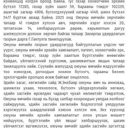
конвенцэд нэгдэн ороод байна. Тус газар зохиогчийн эрхийн
бүтээл 17285, газар зүйн заалт 59, барааны тэмдэг 102339,
ашигтай загвар 4906, бүтээгдэхүүний загвар 4149, шинэ бүтээл
5477 бүртэж аваад байна. 2025 онд Оюуны өмчийн зөрчлийн
талаар 41 гомдол хүлээн авч, зөрчлийн хэрэг нээсэн 20,
татгалзсан 14, хялбаршуулсан дөрөв, харьяаллын дагуу
шилжүүлсэн долоон зөрчил байгаа талаар Захиргаа удирдлагын
газрын дарга Г.Гантулга танилцуулав.
Оюуны өмчийн газрын удирдлагууд байгууллагын үндсэн чиг
үүрэг, оюуны өмчийн эрхийн хамгаалалт, патент, зохиогчийн эрх,
барааны тэмдэг, газар зүйн заалтын бүртгэлийн өнөөгийн
байдал, үйлчилгээний хүртээмж, цахимжилтын явцын талаар
танилцуулга хийв. Сүүлийн жилүүдэд оюуны өмчийн мэдүүлгийн
тоо нэмэгдэж, дотоодын зохион бүтээгч, гарааны бизнес
эрхлэгчдийн оролцоо өсөж байгааг онцоллоо.
Эдийн засаг, хөгжлийн сайд Ж.Энхбаяр оюуны өмч нь инновац,
шинжлэх ухаан, технологи, бүтээлч үйлдвэрлэлийн хөгжил,
эдийн засгийн өрсөлдөх чадварт чухал нөлөөтэйг тэмдэглэж,
Оюуны өмчийн газар нь бусад салбар хоорондын уялдаа холбоог
сайжруулах, эдийн засгийн хөгжлийн бодлоготой уялдуулан
хэрэгжүүлэх шаардлагатай хэмээн хэлсэн юм. Энэ хүрээнд
оюуны өмчийн эрхийн хамгаалалтыг олон улсын жишигт
нийцүүлэх, бүртгэлийн үйл явцыг хялбаршуулах, цахим
үйлчилгээг өргөжүүлэх, оюуны өмчийг эдийн засгийн эргэлтэд