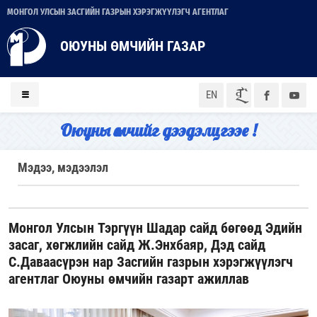
МОНГОЛ УЛСЫН ЗАСГИЙН ГАЗРЫН ХЭРЭГЖҮҮЛЭГЧ АГЕНТЛАГ
ОЮУНЫ ӨМЧИЙН ГАЗАР
ᠮᠣᠨ
EN
Оюуны өмчийг дээдэлцгээе !
Мэдээ, мэдээлэл
Монгол Улсын Тэргүүн Шадар сайд бөгөөд Эдийн
засаг, хөгжлийн сайд Ж.Энхбаяр, Дэд сайд
С.Даваасүрэн нар Засгийн газрын хэрэгжүүлэгч
агентлаг Оюуны өмчийн газарт ажиллав