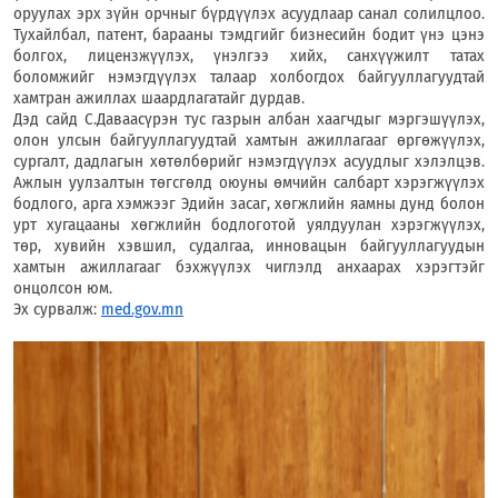
оруулах эрх зүйн орчныг бүрдүүлэх асуудлаар санал солилцлоо.
Тухайлбал, патент, барааны тэмдгийг бизнесийн бодит үнэ цэнэ
болгох, лицензжүүлэх, үнэлгээ хийх, санхүүжилт татах
боломжийг нэмэгдүүлэх талаар холбогдох байгууллагуудтай
хамтран ажиллах шаардлагатайг дурдав.
Дэд сайд С.Даваасүрэн тус газрын албан хаагчдыг мэргэшүүлэх,
олон улсын байгууллагуудтай хамтын ажиллагааг өргөжүүлэх,
сургалт, дадлагын хөтөлбөрийг нэмэгдүүлэх асуудлыг хэлэлцэв.
Ажлын уулзалтын төгсгөлд оюуны өмчийн салбарт хэрэгжүүлэх
бодлого, арга хэмжээг Эдийн засаг, хөгжлийн яамны дунд болон
урт хугацааны хөгжлийн бодлоготой уялдуулан хэрэгжүүлэх,
төр, хувийн хэвшил, судалгаа, инновацын байгууллагуудын
хамтын ажиллагааг бэхжүүлэх чиглэлд анхаарах хэрэгтэйг
онцолсон юм.
Эх сурвалж:
med.gov.mn