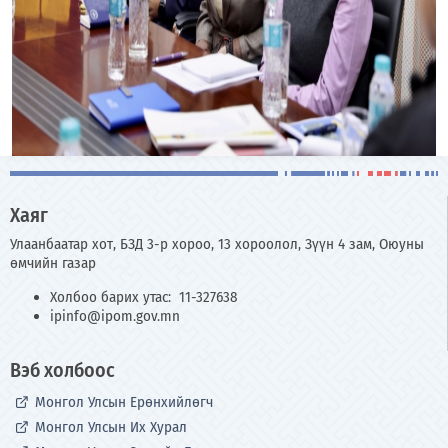
Хаяг
Улаанбаатар хот, БЗД 3-р хороо, 13 хороолол, Зүүн 4 зам, Оюуны
өмчийн газар
Холбоо барих утас: 11-327638
ipinfo@ipom.gov.mn
Вэб холбоос
Монгол Улсын Ерөнхийлөгч
Монгол Улсын Их Хурал