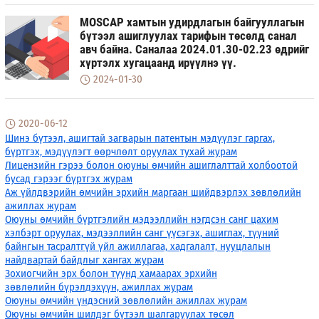
MOSCAP хамтын удирдлагын байгууллагын
бүтээл ашиглуулах тарифын төсөлд санал
авч байна. Саналаа 2024.01.30-02.23 өдрийг
хүртэлх хугацаанд ирүүлнэ үү.
2024-01-30
2020-06-12
Шинэ бүтээл, ашигтай загварын патентын мэдүүлэг гаргах,
бүртгэх, мэдүүлэгт өөрчлөлт оруулах тухай журам
Лицензийн гэрээ болон оюуны өмчийн ашиглалттай холбоотой
бусад гэрээг бүртгэх журам
Аж үйлдвэрийн өмчийн эрхийн маргаан шийдвэрлэх зөвлөлийн
ажиллах журам
Оюуны өмчийн бүртгэлийн мэдээллийн нэгдсэн санг цахим
хэлбэрт оруулах, мэдээллийн санг үүсэгэх, ашиглах, түүний
байнгын тасралтгүй үйл ажиллагаа, хадгалалт, нууцлалын
найдвартай байдлыг хангах журам
Зохиогчийн эрх болон түүнд хамаарах эрхийн
зөвлөлийн бүрэлдэхүүн, ажиллах журам
Оюуны өмчийн үндэсний зөвлөлийн ажиллах журам
Оюуны өмчийн шилдэг бүтээл шалгаруулах төсөл