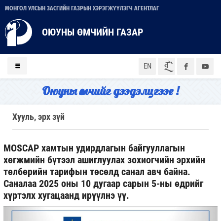
МОНГОЛ УЛСЫН ЗАСГИЙН ГАЗРЫН ХЭРЭГЖҮҮЛЭГЧ АГЕНТЛАГ
ОЮУНЫ ӨМЧИЙН ГАЗАР
ᠮᠣᠨ
EN
Оюуны өмчийг дээдэлцгээе !
Хууль, эрх зүй
MOSCAP хамтын удирдлагын байгууллагын
хөгжмийн бүтээл ашиглуулах зохиогчийн эрхийн
төлбөрийн тарифын төсөлд санал авч байна.
Саналаа 2025 оны 10 дугаар сарын 5-ны өдрийг
хүртэлх хугацаанд ирүүлнэ үү.