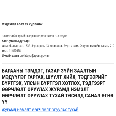
Мэдээлэл авах эх сурвалж:
Зохиогчийн эрхийн газрын мэргэжилтэн Л.Энхтуяа
Хаяг, утасны дугаар:
Улаанбаатар хот, БЗД 3-р хороо, 13 хороолол, Зүүн 4 зам, Оюуны өмчийн газар, 210
тоот, 11-327638,
И-мейл хаяг:
enkhtuya@ipom.gov.mn
БАРААНЫ ТЭМДЭГ, ГАЗАР ЗҮЙН ЗААЛТЫН
МЭДҮҮЛЭГ ГАРГАХ, ШҮҮЛТ ХИЙХ, ТЭДГЭЭРИЙГ
БҮРТГЭХ, УЛСЫН БҮРТГЭЛ ХӨТЛӨХ, ТЭДГЭЭРТ
ӨӨРЧЛӨЛТ ОРУУЛАХ ЖУРАМД НЭМЭЛТ
ӨӨРЧЛӨЛТ ОРУУЛАХ ТУХАЙ ТӨСӨЛД САНАЛ ӨГНӨ
ҮҮ
ЖУРАМД НЭМЭЛТ ӨӨРЧЛӨЛТ ОРУУЛАХ ТУХАЙ