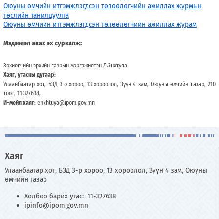
Оюуны өмчийн итгэмжлэгдсэн төлөөлөгчийн ажиллах журмын
төслийн танилцуулга
Оюуны өмчийн итгэмжлэгдсэн төлөөлөгчийн ажиллах журам
Мэдээлэл авах эх сурвалж:
Зохиогчийн эрхийн газрын мэргэжилтэн Л.Энхтуяа
Хаяг, утасны дугаар:
Улаанбаатар хот, БЗД 3-р хороо, 13 хороолол, Зүүн 4 зам, Оюуны өмчийн газар, 210
тоот, 11-327638,
И-мейл хаяг:
enkhtuya@ipom.gov.mn
Хаяг
Улаанбаатар хот, БЗД 3-р хороо, 13 хороолол, Зүүн 4 зам, Оюуны
өмчийн газар
Холбоо барих утас: 11-327638
ipinfo@ipom.gov.mn