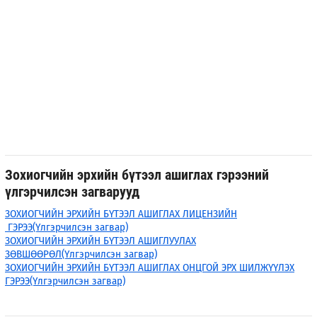
Зохиогчийн эрхийн бүтээл ашиглах гэрээний
үлгэрчилсэн загварууд
ЗОХИОГЧИЙН ЭРХИЙН БҮТЭЭЛ АШИГЛАХ ЛИЦЕНЗИЙН
ГЭРЭЭ(Үлгэрчилсэн загвар)
ЗОХИОГЧИЙН ЭРХИЙН БҮТЭЭЛ АШИГЛУУЛАХ
ЗӨВШӨӨРӨЛ(Үлгэрчилсэн загвар)
ЗОХИОГЧИЙН ЭРХИЙН БҮТЭЭЛ АШИГЛАХ ОНЦГОЙ ЭРХ ШИЛЖҮҮЛЭХ
ГЭРЭЭ(Үлгэрчилсэн загвар)