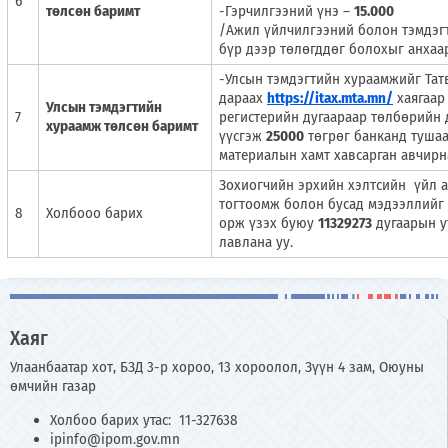
6
төлсөн баримт
-Гэрчилгээний үнэ –
15.000
/Ажил үйлчилгээний болон тэмдэгт
бүр дээр төлөгддөг болохыг анхаар
-Улсын тэмдэгтийн хураамжийг Та
дараах
https://itax.mta.mn/
хаягаар
Улсын тэмдэгтийн
7
регистерийн дугаараар төлбөрийн 
хураамж төлсөн баримт
үүсгэж
25000
төгрөг банканд туша
материалын хамт хавсарган авчирн
Зохиогчийн эрхийн хэлтсийн үйл а
тогтоомж болон бусад мэдээллийг 
8
Холбооо барих
орж үзэх буюу
11329273
дугаарын у
лавлана уу.
Хаяг
Улаанбаатар хот, БЗД 3-р хороо, 13 хороолол, Зүүн 4 зам, Оюуны
өмчийн газар
Холбоо барих утас: 11-327638
ipinfo@ipom.gov.mn