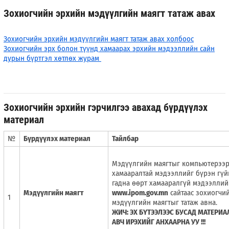
Зохиогчийн эрхийн мэдүүлгийн маягт татаж авах
Зохиогчийн эрхийн мэдүүлгийн маягт татаж авах холбоос
Зохиогчийн эрх болон түүнд хамаарах эрхийн мэдээллийн сайн
дурын бүртгэл хөтлөх журам
Зохиогчийн эрхийн гэрчилгээ авахад бүрдүүлэх
материал
№
Бүрдүүлэх материал
Тайлбар
Мэдүүлгийн маягтыг компьютерээр 
хамааралтай мэдээллийг бүрэн гүй
гадна өөрт хамааралгүй мэдээллийг
Мэдүүлгийн маягт
www.ipom.gov.mn
сайтаас зохиогчи
1
мэдүүлгийн маягтыг татаж авна.
ЖИЧ: ЭХ БҮТЭЭЛЭЭС БУСАД МАТЕРИА
АВЧ ИРЭХИЙГ АНХААРНА УУ !!!