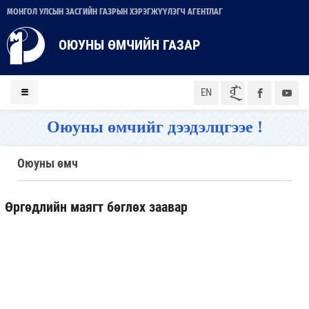
МОНГОЛ УЛСЫН ЗАСГИЙН ГАЗРЫН ХЭРЭГЖҮҮЛЭГЧ АГЕНТЛАГ
ОЮУНЫ ӨМЧИЙН ГАЗАР
ᠮᠣᠨ
EN
Оюуны өмчийг дээдэлцгээе !
Оюуны өмч
Өргөдлийн маягт бөглөх заавар