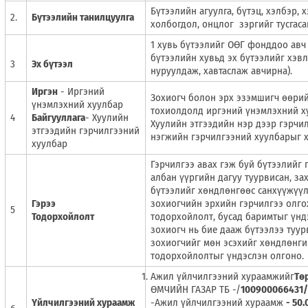
Бүтээлийн агуулга, бүтэц, хэлбэр, 
2.
Бүтээлийн танилцуулга
холбогдол, онцлог зэргийг тусгаса
1 хувь бүтээлийг ОӨГ фонддоо авч
бүтээлийн хувьд эх бүтээлийг хэв
3
Эх бүтээл
нуруулдаж, хавтаслаж авчирна).
Иргэн
- Иргэний
Зохиогч болон эрх эзэмшигч өөрий
үнэмлэхний хуулбар
тохиолдолд иргэний үнэмлэхний х
4
Байгууллага
- Хуулийн
Хуулийн этгээдийн нэр дээр гэрчил
этгээдийн гэрчилгээний
нэгжийн гэрчилгээний хуулбарыг х
хуулбар
Гэрчилгээ авах гэж буй бүтээлийг 
албан үүргийн дагуу туурвисан, за
бүтээлийг хөндлөнгөөс санхүүжүү
Гэрээ
зохиогчийн эрхийн гэрчилгээ олго
5
Тодорхойлолт
тодорхойлолт, бусад баримтыг үнд
зохиогч нь бие дааж бүтээлээ туур
зохиогчийг мөн эсэхийг хөндлөнги
тодорхойлолтыг үндэслэн олгоно.
Ажил үйлчилгээний хураамжийг
Тө
ӨМЧИЙН ГАЗАР ТБ -/
100900066431
Үйлчилгээний хураамж
-Ажил үйлчилгээний хураамж
- 50.