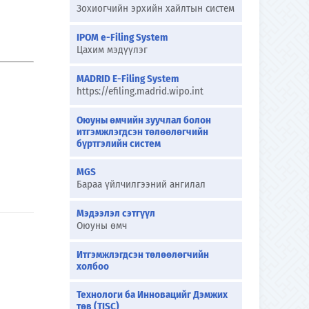
Зохиогчийн эрхийн хайлтын систем
IPOM e-Filing System
Цахим мэдүүлэг
MADRID E-Filing System
https://efiling.madrid.wipo.int
Оюуны өмчийн зуучлал болон
итгэмжлэгдсэн төлөөлөгчийн
бүртгэлийн систем
MGS
Бараа үйлчилгээний ангилал
Мэдээлэл сэтгүүл
Оюуны өмч
Итгэмжлэгдсэн төлөөлөгчийн
холбоо
Технологи ба Инновацийг Дэмжих
төв (TISC)