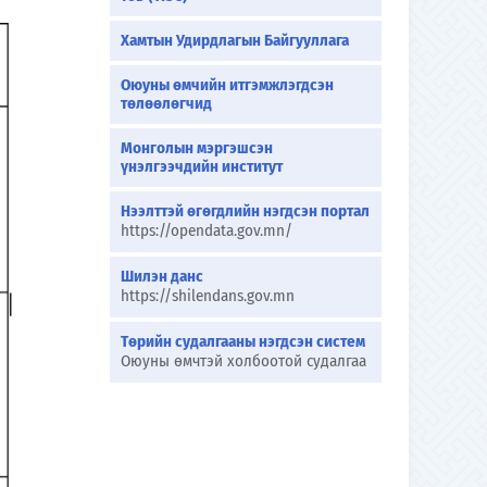
Хамтын Удирдлагын Байгууллага
Оюуны өмчийн итгэмжлэгдсэн
төлөөлөгчид
Монголын мэргэшсэн
үнэлгээчдийн институт
Нээлттэй өгөгдлийн нэгдсэн портал
https://opendata.gov.mn/
Шилэн данс
https://shilendans.gov.mn
Төрийн судалгааны нэгдсэн систем
Оюуны өмчтэй холбоотой судалгаа