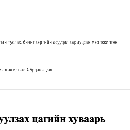
гын туслах, бичиг хэргийн асуудал хариуцсан мэргэжилтэн:
мэргэжилтэн: А.Эрдэнэсувд