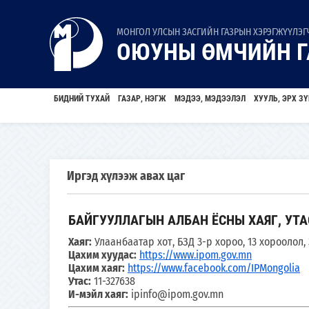
МОНГОЛ УЛСЫН ЗАСГИЙН ГАЗРЫН ХЭРЭГЖҮҮЛЭГЧ
ОЮУНЫ ӨМЧИЙН Г
БИДНИЙ ТУХАЙ
ГАЗАР, НЭГЖ
МЭДЭЭ, МЭДЭЭЛЭЛ
ХУУЛЬ, ЭРХ ЗҮ
Иргэд хүлээж авах цаг
БАЙГУУЛЛАГЫН АЛБАН ЁСНЫ ХАЯГ, УТА
Хаяг:
Улаанбаатар хот, БЗД 3-р хороо, 13 хороолол
Цахим хуудас:
https://www.ipom.gov.mn
Цахим хаяг:
https://www.facebook.com/IPMongolia
Утас:
11-327638
И-мэйл хаяг:
ipinfo@ipom.gov.mn