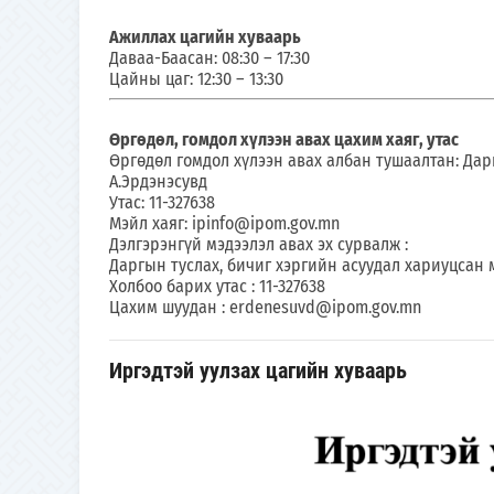
Ажиллах цагийн хуваарь
Даваа-Баасан: 08:30 – 17:30
Цайны цаг: 12:30 – 13:30
Өргөдөл, гомдол хүлээн авах цахим хаяг, утас
Өргөдөл гомдол хүлээн авах албан тушаалтан: Дар
А.Эрдэнэсувд
Утас: 11-327638
Мэйл хаяг: ipinfo@ipom.gov.mn
Дэлгэрэнгүй мэдээлэл авах эх сурвалж :
Даргын туслах, бичиг хэргийн асуудал хариуцсан 
Холбоо барих утас : 11-327638
Цахим шуудан : erdenesuvd@ipom.gov.mn
Иргэдтэй уулзах цагийн хуваарь