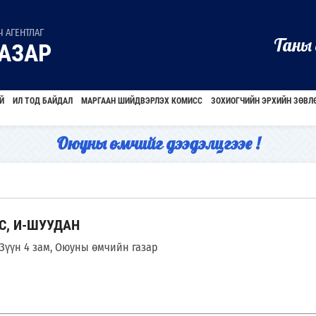
 АГЕНТЛАГ
Таны 
АЗАР
Й
ИЛ ТОД БАЙДАЛ
МАРГААН ШИЙДВЭРЛЭХ КОМИСС
ЗОХИОГЧИЙН ЭРХИЙН ЗӨВЛ
Оюуны өмчийг дээдэлцгээе !
С, И-ШУУДАН
, Зүүн 4 зам, Оюуны өмчийн газар