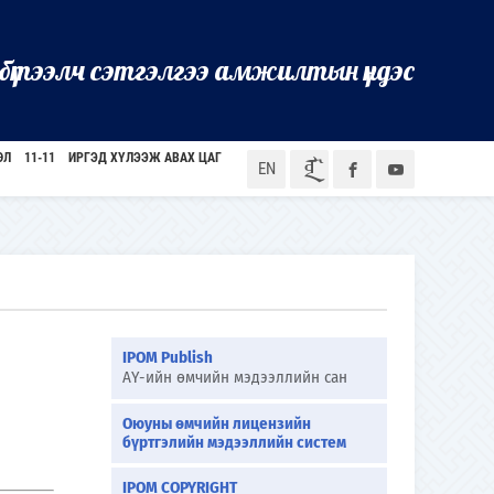
бүтээлч сэтгэлгээ амжилтын үндэс
ӨЛ
11-11
ИРГЭД ХҮЛЭЭЖ АВАХ ЦАГ
ᠮᠣᠨ
EN
IPOM Publish
АҮ-ийн өмчийн мэдээллийн сан
Оюуны өмчийн лицензийн
бүртгэлийн мэдээллийн систем
IPOM COPYRIGHT