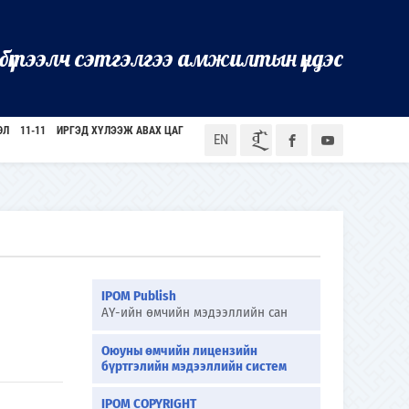
бүтээлч сэтгэлгээ амжилтын үндэс
ӨЛ
11-11
ИРГЭД ХҮЛЭЭЖ АВАХ ЦАГ
ᠮᠣᠨ
EN
IPOM Publish
АҮ-ийн өмчийн мэдээллийн сан
Оюуны өмчийн лицензийн
бүртгэлийн мэдээллийн систем
IPOM COPYRIGHT