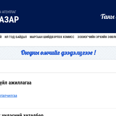
 АГЕНТЛАГ
Таны 
АЗАР
Й
ИЛ ТОД БАЙДАЛ
МАРГААН ШИЙДВЭРЛЭХ КОМИСС
ЗОХИОГЧИЙН ЭРХИЙН ЗӨВЛ
Оюуны өмчийг дээдэлцгээе !
 үйл ажиллагаа
рталчилгаа
х үндэсний хөтөлбөр