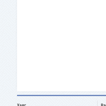
Хаяг
Вэ