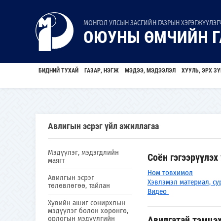
МОНГОЛ УЛСЫН ЗАСГИЙН ГАЗРЫН ХЭРЭГЖҮҮЛЭГЧ
ОЮУНЫ ӨМЧИЙН Г
БИДНИЙ ТУХАЙ
ГАЗАР, НЭГЖ
МЭДЭЭ, МЭДЭЭЛЭЛ
ХУУЛЬ, ЭРХ ЗҮ
Авлигын эсрэг үйл ажиллагаа
Мэдүүлэг, мэдэгдлийн
Соён гэгээрүүлэх
маягт
Ном товхимол
Авилгын эсрэг
Хэвлэмэл материал, су
төлөвлөгөө, тайлан
Видео
Хувийн ашиг сонирхлын
мэдүүлэг болон хөрөнгө,
орлогын мэдүүлгийн
Авилгатай тэмцэ