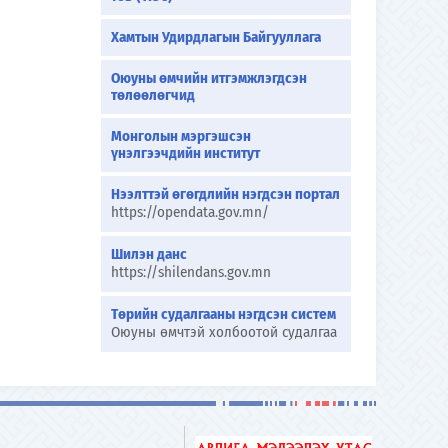
Хамтын Удирдлагын Байгууллага
Оюуны өмчийн итгэмжлэгдсэн
төлөөлөгчид
Монголын мэргэшсэн
үнэлгээчдийн институт
Нээлттэй өгөгдлийн нэгдсэн портал
https://opendata.gov.mn/
Шилэн данс
https://shilendans.gov.mn
Төрийн судалгааны нэгдсэн систем
Оюуны өмчтэй холбоотой судалгаа