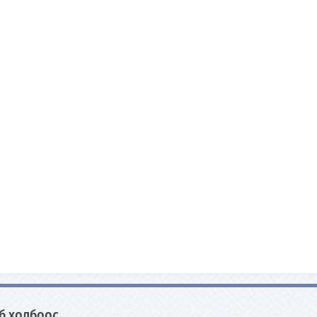
б холбоос