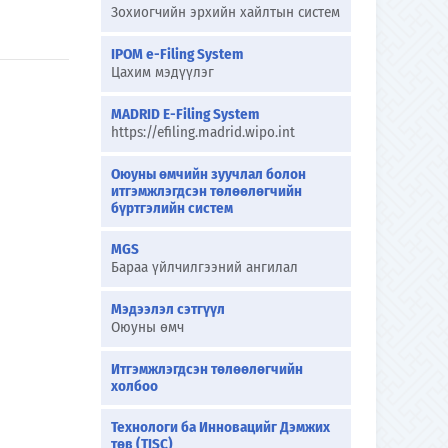
Зохиогчийн эрхийн хайлтын систем
IPOM e-Filing System
Цахим мэдүүлэг
MADRID E-Filing System
https://efiling.madrid.wipo.int
Оюуны өмчийн зуучлал болон
итгэмжлэгдсэн төлөөлөгчийн
бүртгэлийн систем
MGS
Бараа үйлчилгээний ангилал
Мэдээлэл сэтгүүл
Оюуны өмч
Итгэмжлэгдсэн төлөөлөгчийн
холбоо
Технологи ба Инновацийг Дэмжих
төв (TISC)