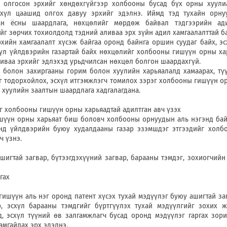
н олгосон эрхийг хөндөхгүйгээр холбооны бусад бүх орны хуул
эсхүл цаашид олгох давуу эрхийг эдэлнэ. Иймд тэд тухайн орн
бан ёсны шаардлага, нөхцөлийг мөрдөж байвал тэдгээрийн ад
йг зөрчих тохиолдолд тэдний аливаа эрх зүйн адил хамгаалалттай б
амгаалалт хүсэж байгаа оронд байнга оршин суудаг байх, эсх
үл үйлдвэрийн газартай байх нөхцөлийг холбооны гишүүн орны ха
иваа эрхийг эдлэхэд урьдчилсан нөхцөл болгон шаардахгүй.
захиргааны горим болон хуулийн харьяалалд хамаарах, түү
г тодорхойлох, эсхүл итгэмжлэгч томилох зэрэг холбооны гишүүн о
 хуулийн заалтын шаардлага хадгалагдана.
бооны гишүүн орны харьяадтай адилтган авч үзэх
ны харьяат биш боловч холбооны орнуудын аль нэгэнд бай
ронд үйлдвэрийн буюу худалдааны газар эзэмшдэг этгээдийг хол
ч үзнэ.
й загвар, бүтээгдэхүүний загвар, барааны тэмдэг, зохиогчийн 
гах
 аль нэг оронд патент хүсэх тухай мэдүүлэг буюу ашигтай заг
р, эсхүл барааны тэмдгийг бүртгүүлэх тухай мэдүүлгийг зохих 
эд, эсхүл түүний өв залгамжлагч бусад оронд мэдүүлэг гаргах зор
амгайлах эрх эдэлнэ.