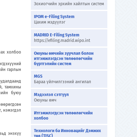
Зохиогчийн эрхийн хайлтын систем
IPOM e-Filing System
Цахим мэдүүлэг
MADRID E-Filing System
https://efiling.madrid.wipo.int
ах холбоо
Оюуны өмчийн зуучлал болон
итгэмжлэгдсэн төлөөлөгчийн
гдэхүүний
бүртгэлийн систем
ийн гарлын
MGS
удалдаанд
Бараа үйлчилгээний ангилал
й, тамхины
алийн буюу
Мэдээлэл сэтгүүл
Оюуны өмч
өрөгдсөн
, нэмэгдэл
Итгэмжлэгдсэн төлөөлөгчийн
холбоо
Технологи ба Инновацийг Дэмжих
ьд энэхүү
төв (TISC)