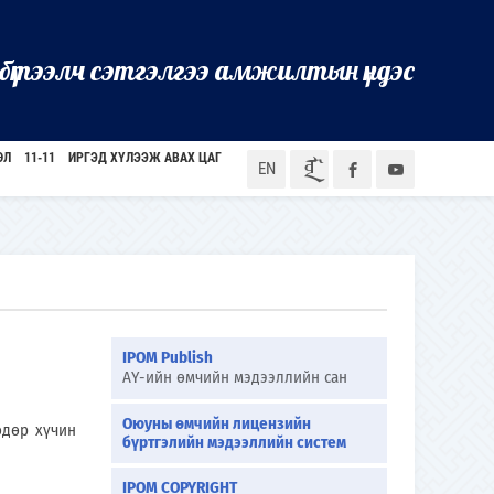
бүтээлч сэтгэлгээ амжилтын үндэс
ӨЛ
11-11
ИРГЭД ХҮЛЭЭЖ АВАХ ЦАГ
ᠮᠣᠨ
EN
IPOM Publish
АҮ-ийн өмчийн мэдээллийн сан
Оюуны өмчийн лицензийн
дөр хүчин
бүртгэлийн мэдээллийн систем
IPOM COPYRIGHT