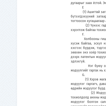
дугаарыг заах ёстой. Э
Е
(1) Ашигтай загварт 
бүтээгдэхүүний загва
тогтоосон хугацаагаар 
(2) Yүнээс гадна, а
хэрэглэж байгаа тохио
F.
Холбооны гишүүн аль
хүсэж байгаа, эсхүл 
хэсгээс бүрдэж, тэдгэ
зөвхөн энэ хоёр тохи
дээрх патентын мэдүүл
эдлэхгүй.
Нэг буюу олон мэдү
мэдүүлгийг гаргах нь 
G.
(1) Хэрэв магадлан 
мэдүүлэг гаргагч, да
өдрийн мэдүүлэг бүрд 
(2) Мэдүүлэг гарг
тохиолдолд анхны мэдү
мэдүүлэг болгон са