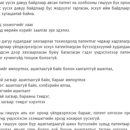
үсэх давуу байдлаар авсан патент нь холбооны гишүүн бүх орон
 үүсэх давуу байдлаар бус мэдүүлэг гаргасан, эсхүл ийм байдлаар
 хугацаатай байна.
охиогчийг заах
рийн нэрийг заалгах эрх эдэлнэ.
у худалдааг хязгаарлах тохиолдолд патентлаг чадвар хадгалагд
р үйлдвэрлэгдсэн эсхүл патентлагдсан бүтээгдэхүүний худалдаа
дсэн дээр хязгаарласан буюу багасгасан гэдэг үндэслэлээр пате
ыг хүчингүйд тооцож болохгүй.
 импортлох, ашиглахгүй байх болон хангалтгүй ашиглах,
з
гвар: ашиглахгүй байх, барааг импортлох
шиглахгүй байх, хэлбэрийн ялгаа,
ийн ашиглалт
агвар, барааны тэмдэг,
вар: тэмдэг хэрэглэх
н аль нэг оронд үйлдвэрлэсэн барааг, патент олгосон оро
нд үндэслэсэн эзэмшигчийн эрхэд хохирол үүсэхгүй.
н орон бүр ашиглагдаагүй шинэ бүтээлийн хувьд патентаар 
жүүлэх явцад гарч болох зүй бусын ашиглалтыг таслан зогсоох