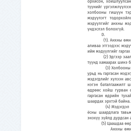
орхисон, хойшлуулсан
түүнийг үргэлжлүүлээг
холбооны гишүүн тэр 
мэдүүлэгт тодорхойл
мэдүүлгийг анхны мэд
үндэслэл болохгүй.
D.
(1). Анхны өмнөх мэ
аливаа этгээдээс мэдү
ийм мэдүүлгийг гаргах
(2) Эдгээр заалтыг э
түүнд хамаарах шинэ б
(3) Холбооны гишүүн
урьд нь гаргасан мэдэ
мэдэгдлийг хүлээн авс
нэгэн баталгаажилт ш
өдрөөс хойш гурван 
гаргасан өдрийн туха
шаардах эрхтэй байна.
(4) Мэдэгдэл гаргах
ёсны шаардлага тавь
энэхүү зүйлд дурдсан 
(5) Цаашдаа өөр но
Анхны өмнөх мэдүү