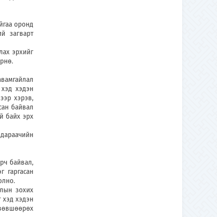
йгаа оронд
ий загварт
лах эрхийг
рнө.
вамгайлал
 хэд хэдэн
ээр хэрэв,
сан байвал
й байх эрх
дараачийн
ч байвал,
г гаргасан
олно.
лын зохих
 хэд хэдэн
зөвшөөрөх