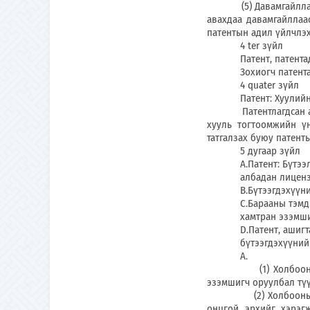
(5) Давамгайллаас ү
авахдаа давамгайллаас
патентын адил үйлчлэх
4 ter зүйл
Патент, патентад з
Зохиогч патентад өө
4 quater зүйл
Патент: Хуулийн дагу
Патентлагдсан аргаа
хууль тогтоомжийн үн
татгалзах буюу патент
5 дугаар зүйл
А.Патент: Бүтээлийг
албадан лицен
В.Бүтээгдэхүүний за
С.Барааны тэмдэг: а
хамтран эзэмшигч
D.Патент, ашигтай з
бүтээгдэхүүний заг
А.
(1) Холбооны гишүү
эзэмшигч оруулбал түү
(2) Холбооны гишүү
онцгой эрхийг хэрэг