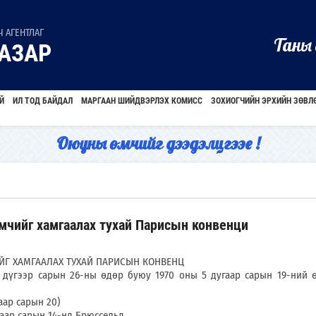
 АГЕНТЛАГ
Таны 
АЗАР
Й
ИЛ ТОД БАЙДАЛ
МАРГААН ШИЙДВЭРЛЭХ КОМИСС
ЗОХИОГЧИЙН ЭРХИЙН ЗӨВЛ
Оюуны өмчийг дээдэлцгээе !
мчийг хамгаалах тухай Парисын конвенци
ЙГ ХАМГААЛАХ ТУХАЙ ПАРИСЫН КОНВЕНЦ
сарын 26-ны өдөр буюу 1970 оны 5 дугаар сарын 19-ний ө
р сарын 20)
 сарын 14-нд Брюссельд,