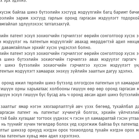
х эрх эдэлнэ.
айгаа шинэ бүтээлийн хэсгүүд мэдүүлгийн багц баримт бичиг
ээлийн зарим хэсгүүд гарлын оронд гаргасан мэдүүлэгт тодорхо
амгайлал эдлүүлэхээс татгалзахгүй.
патент эсхүл зохиогчийн гэрчилгээг өөрийн сонголтоор хүсэх э
 мэдүүлэг нь патентын мэдүүлгийг авахад мөрддөгтэй адил нөхцө
 давамгайллын эрхийг хүсэх үндэслэл болно.
патент эсхүл зохиогчийн гэрчилгээг өөрийн сонголтоор хүсэх э
а шинэ бүтээлийн зохиогчийн гэрчилгээ авах мэдүүлэг гаргагч 
 шинэ бүтээлийн зохиогчийн гэрчилгээ хүссэн мэдүүлэгт үнд
тентын мэдүүлэгт хамаарах энэхүү зүйлийн заалтын дагуу эдэлнэ.
нд ижил төрлийн шинэ бүтээлд олгогдсон патентын үл хамаара
 орны харьяатаас холбооны гишүүн өөр өөр оронд гаргасан м
шүүн эсхүл гишүүн бус бусад аль ч оронд авсан адил шинэ бүтээлийн
 ямар нэгэн хязгаарлалтгүй авч үзэх бөгөөд, тухайлбал да
гаргасан патент нь патентыг хүчингүй болгох, эрхийн үйлчлэли
эй байх хугацааг тогтоох үүднээс ч гэсэн үл хамааралтай гэсэн утгаа
түүнийг хүчин төгөлдөр болох үед хэрэгжиж байгаа бүх патентад 
шинээр орнууд нэгдэн орох тохиолдолд тухайн нэгдэн орох мө
гаа патентын хувьд мөн адил хэрэглэнэ.