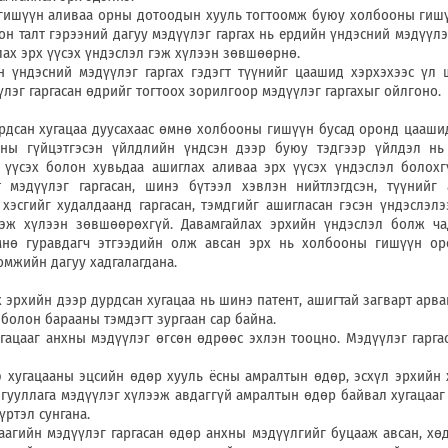
н аливаа орны дотоодын хууль тогтоомж буюу холбооны гишү
н талт гэрээний дагуу мэдүүлэг гаргах нь ердийн үндэсний мэдүүлэг
ах эрх үүсэх үндэслэл гэж хүлээн зөвшөөрнө.
й мэдүүлэг гаргах гэдэгт түүнийг цаашид хэрхэхээс үл ш
лэг гаргасан өдрийг тогтоох зорилгоор мэдүүлэг гаргахыг ойлгоно.
хугацаа дуусахаас өмнө холбооны гишүүн бусад оронд цаашид
ааны гүйцэтгэсэн үйлдлийн үндсэн дээр буюу тэдгээр үйлдэл нь
 үүсэх болон хувьдаа ашиглах аливаа эрх үүсэх үндэслэл болохг
 мэдүүлэг гаргасан, шинэ бүтээл хэвлэн нийтлэгдсэн, түүнийг 
хэсгийг худалдаанд гаргасан, тэмдгийг ашигласан гэсэн үндэслэлэ
гэж хүлээн зөвшөөрөхгүй. Давамгайлах эрхийн үндэслэл болж ч
өмнө гуравдагч этгээдийн олж авсан эрх нь холбооны гишүүн о
омжийн дагуу хадгалагдана.
йн дээр дурдсан хугацаа нь шинэ патент, ашигтай загварт арван
болон барааны тэмдэгт зургаан сар байна.
 анхны мэдүүлэг өгсөн өдрөөс эхлэн тооцно. Мэдүүлэг гаргас
ааны эцсийн өдөр хууль ёсны амралтын өдөр, эсхүл эрхийн х
гууллага мэдүүлэг хүлээж авдаггүй амралтын өдөр байвал хугацааг
ртэл сунгана.
 мэдүүлэг гаргасан өдөр анхны мэдүүлгийг буцааж авсан, хөд