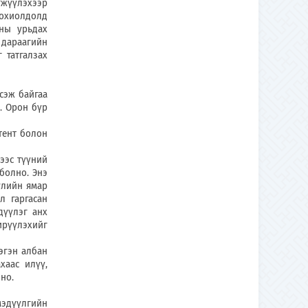
гжүүлэхээр
тохиолдолд
хны урьдах
 дараагийн
 татгалзах
сэж байгаа
. Орон бүр
тент болон
эс түүний
болно. Энэ
улийн ямар
л гаргасан
дүүлэг анх
ирүүлэхийг
гэн албан
хаас илүү,
но.
эдүүлгийн