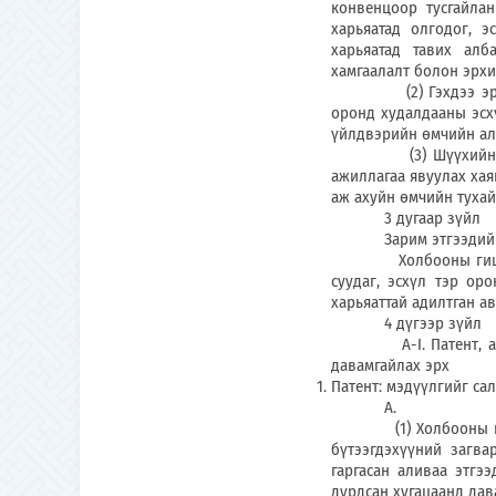
конвенцоор тусгайла
харьяатад олгодог, 
харьяатад тавих ал
хамгаалалт болон эрхи
(2) Гэхдээ эрхийн х
оронд худалдааны эсх
үйлдвэрийн өмчийн ал
(3) Шүүхийн болон 
ажиллагаа явуулах хая
аж ахуйн өмчийн тухай
3 дугаар зүйл
Зарим этгээдийг хол
Холбооны гишүүн ор
суудаг, эсхүл тэр о
харьяаттай адилтган ав
4 дүгээр зүйл
А-I. Патент, ашигта
давамгайлах эрх
Патент: мэдүүлгийг сал
А.
(1) Холбооны гишүүн
бүтээгдэхүүний загва
гаргасан аливаа этгэ
дурдсан хугацаанд дав