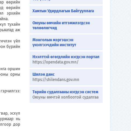
иар өөрийн
ууд өөрийн
Хамтын Удирдлагын Байгууллага
ил эрхийн
айна.
Оюуны өмчийн итгэмжлэгдсэн
үл тухайн
төлөөлөгчид
рьяатад аж
Монголын мэргэшсэн
нчлэн үйл
үнэлгээчдийн институт
рон бүрийн
Нээлттэй өгөгдлийн нэгдсэн портал
https://opendata.gov.mn/
нга оршин
бооны орны
Шилэн данс
https://shilendans.gov.mn
гэрчилгээ:
Төрийн судалгааны нэгдсэн систем
Оюуны өмчтэй холбоотой судалгаа
вар, эсхүл
журмаар нь
илгоор дор