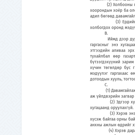
(2) Холбооны гишүү
хоорондын хоёр ба оло
адил бөгөөд давамгайл
(3) Ердийн үндэсни
холбогдох оронд мэдүү
В.
Иймд дээр дурдсан 
гаргасныг энэ хугац
этгээдийн аливаа эрх
тухайлбал өөр газарт
бүтээгдэхүүний зарим 
хүчин төгөлдөр бус 
мэдүүлэг гаргахаас 
дотоодын хууль, тогто
С.
(1) Давамгайлах эрхи
аж үйлдвэрийн загвар 
(2) Эдгээр хугацааг
хугацаанд оруулахгүй.
(3) Хэрэв энэ хугац
хүсэж байгаа орны бай
анхны ажлын өдрийг хү
(4) Хэрэв дараагийн