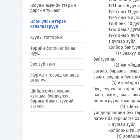
Оюуны өмчийн газрын
1911 оны 6 дугаар 
даргын тушаал
1925 оны 11 дүгээр
1934 оны 6 дугаар 
Олон улсын гэрээ
1958 оны 10 дугаар
хэлэлцээрүүд
1967 оны 7 дугаар с
1979 оны 9 дүгээр с
Хууль, тогтоомж
1 дүгээр зүйл
Холбоо байгуулах; 
Төрийн болон албаны
нууц
(1) Энэхүү конвенц
байгуулна.
Эрх зүйн акт
(2) Аж үйлдвэрийн э
загвар, барааны тэмдэ
Журмын төсөлд саналаа
заалт, шударга бус өр
өгнө үү.
(3) Аж үйлдвэрийн ө
бус, түүнчлэн хөдөө 
Шийдвэрлэх журам,
навч, жимс, мал, аш
хугацаа, бүрдүүлэх
боловсруулалтын аргаа
баримт бичиг, түүний
загвар
(4) Шинэ бүтээлий
үйлдвэрлэлийн бүх төр
патент ба гэрчилгээ ха
2 дугаар зүйл
Холбооны гишүүн ор
(1) Холбооны алив