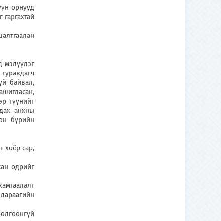
үн орнууд
 гаргахтай
алтгаалан
 мэдүүлэг
 гуравдагч
үй байвал,
ашигласан,
эр түүнийг
адах анхны
рон бүрийн
 хоёр сар,
ан өдрийг
амгаалалт
 дараагийн
өлгөөнгүй