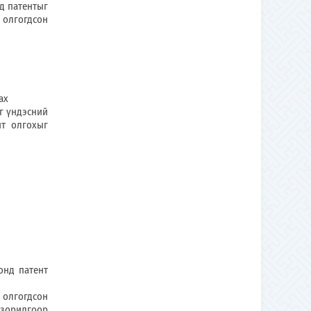
д патентыг
 олгогдсон
ах
г үндэсний
нт олгохыг
нд патент
олгогдсон
 зорилгоор