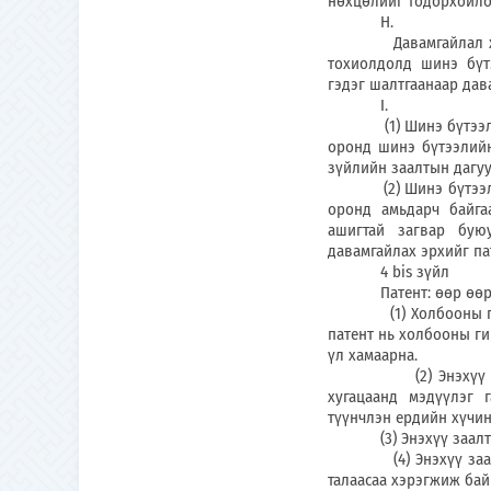
нөхцөлийг тодорхойло
H.
Давамгайлал хүсэж б
тохиолдолд шинэ бүт
гэдэг шалтгаанаар дав
I.
(1) Шинэ бүтээлийн 
оронд шинэ бүтээлийн
зүйлийн заалтын дагуу
(2) Шинэ бүтээлийн 
оронд амьдарч байга
ашигтай загвар буюу
давамгайлах эрхийг па
4 bis зүйл
Патент: өөр өөр оро
(1) Холбооны гишүүн
патент нь холбооны ги
үл хамаарна.
(2) Энэхүү заалтыг
хугацаанд мэдүүлэг 
түүнчлэн ердийн хүчинт
(3) Энэхүү заалт нь 
(4) Энэхүү заалтыг 
талаасаа хэрэгжиж бай