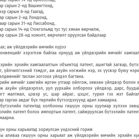
сарын 2-нд Вашингтонд,
 сарын 6-нд Гаагад,
сарын 2-нд Лондонд,
 сарын 31-нд Лиссабонд,
арын 14-нд Стокгольмд тус тус хянан өөрчилж,
арын 28-нд нэмэлт, өөрчлөлт оруулсан байдлаар
аж үйлдвэрийн өмчийн хүрээ
ийг хэрэглэж байгаа орнууд аж үйлдвэрийн өмчийг хамгаал
рхийн хамгаалалтын объектод патент, ашигтай загвар, бүтээ
г, үйлчилгээний тэмдэг, аж ахуйн нэгжийн нэр, эх үүсвэр буюу нэр
сөлдөөнийг таслан зогсоох үйлдэл багтана.
мчийг хамгийн өргөн утгаар ойлгож, зөвхөн үйлдвэр болон х
аж ахуйн үйлдвэрлэл, уул уурхайн олборлох үйлдвэр, дарс, бууда
игт малтмал, цэвэр ус, шар айраг, цэцэг, гурил гэх мэт байг
р гарган авдаг бүх төрлийн бүтээгдэхүүнд адил хамаарна.
н патентад холбооны гишүүн орны хуулиар хүлээн зөвшө
лийн патент болох импортын патент, сайжруулсан бүтээлийн патент
маарна.
ны харьяатад зориулсан үндэсний горим
аа гишүүн орны харьяат аж үйлдвэрийн өмчийн эрхийн хув