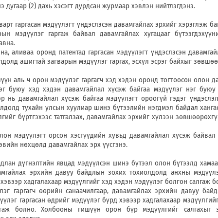
нэ дугаар (2) дахь хэсэгт дурдсан журмаар хэвлэн нийтлэгдэнэ.
гаргасан мэдүүлэгт үндэслэсэн давамгайлах эрхийг хэрэглэж ба
рын мэдүүлэг гаргаж байвал давамгайлах хугацааг бүтээгдэхүүн
авна.
ливаа оронд патентад гаргасан мэдүүлэгт үндэслэсэн давамгай
лдолд ашигтай загварын мэдүүлэг гаргах, эсхүл эсрэг байхыг зөвшөө
 ч орон мэдүүлэг гаргагч хэд хэдэн оронд тогтоосон олон да
нэг буюу хэд хэдэн давамгайлал хүсэж байгаа мэдүүлэг нэг буюу
эр нь давамгайлал хүсэж байгаа мэдүүлэгт ороогүй гэдэг үндэслэл
олдолд тухайн улсын хуулиар шинэ бүтээлийн нэгдмэл байдал ханга
гийг бүртгэхээс татгалзах, давамгайлах эрхийг хүлээн зөвшөөрөхгү
үлэгт орсон хэсгүүдийн хувьд давамгайлал хүсэж байвал 
хэвийн нөхцөлд давамгайлах эрх үүсгэнэ.
дүгнэлтийн явцад мэдүүлсэн шинэ бүтээл олон бүтээлд хамаар
вамгайлах эрхийн давуу байдлын зохих тохиолдолд анхны мэдүүлэ
хэвээр хадгалахаар мэдүүлгийг хэд хэдэн мэдүүлэг болгон салгаж б
агч өөрийн санаачилгаар, давамгайлах эрхийн давуу байд
үлэг гаргасан өдрийг мэдүүлэг бүрд хэвээр хадгалахаар мэдүүлгийг
лгаж болно. Холбооны гишүүн орон бүр мэдүүлгийг салгахыг 