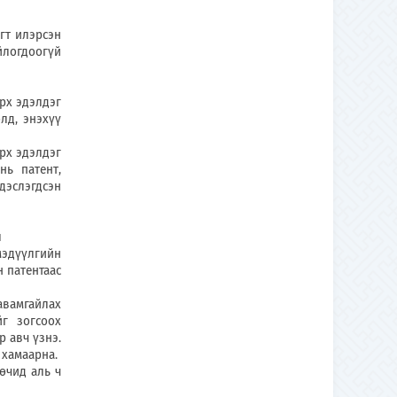
т илэрсэн
йлогдоогүй
рх эдэлдэг
лд, энэхүү
рх эдэлдэг
нь патент,
эслэгдсэн
л
эдүүлгийн
 патентаас
вамгайлах
йг зогсоох
р авч үзнэ.
хамаарна.
чид аль ч