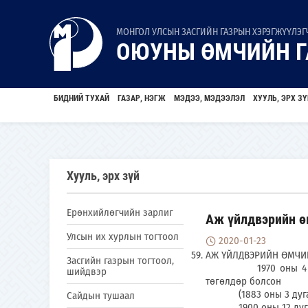
МОНГОЛ УЛСЫН ЗАСГИЙН ГАЗРЫН ХЭРЭГЖҮҮЛЭГЧ
ОЮУНЫ ӨМЧИЙН Г
БИДНИЙ ТУХАЙ
ГАЗАР, НЭГЖ
МЭДЭЭ, МЭДЭЭЛЭЛ
ХУУЛЬ, ЭРХ ЗҮ
Хууль, эрх зүй
Ерөнхийлөгчийн зарлиг
Аж үйлдвэрийн ө
Улсын их хурлын тогтоол
2020-01-23
АЖ YЙЛДВЭРИЙН ӨМЧИ
Засгийн газрын тогтоол,
1970 оны 4 дүгээр 
шийдвэр
төгөлдөр болсон
(1883 оны 3 дугаа
Сайдын тушаал
1900 оны 12 дугаар