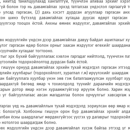
, нийтэд танилцуулахад хангалтгүй, түүнчлэн аливаа эрхийг хэрэ
үй болон тэр нь давамгайлах эрхэд татгалзах үндэслэл гаргаагүй 
улсад гаргасан, (2) дахь хэсэгт дурдсан агуулгаар гаргасан ан
сон шинэ бүтээлд давамгайлах хугацаа дуусах өдөрт гаргасан
үүлгээр тооцох ёстой. Анхны өмнөх мэдүүлэг, давамгайлах эрхийг
дүүлгийн үндсэн дээр давамгайлах давуу байдал ашиглахыг хү
үлэг гаргасан өдөр болон орныг заасан мэдүүлэг өгөхийг шаардана
 сүүлчийн хугацааг тогтооно.
рх бүхий байгууллагаас хэвлэн гаргадаг нийтлэлд, түүнчлэн па
үтээлийн тодорхойлолтод дурдсан байх ёстой.
 орнууд давамгайлах эрхийн тухай мэдэгдэл гаргасан этгээдэ
гдлийн хуулбарыг (тодорхойлолт, зураглал г.м) ирүүлэхийг шаардаж 
ан байгууллага хуулбар үнэн зөв гэж баталгаажуулсан хуулбарт ху
аардахгүй бөгөөд ямар ч тохиолдолд түүнийг дараачийн мэдэгдэ
сарын дотор ямар нэгэн хураамжгүйгээр ирүүлж болно. Харин мэ
й уг байгууллагаас авсан магадалгаа болон орчуулгыг хавсаргаж 
 үед нь давамгайллын тухай мэдэгдэлд зориулсан өөр ямар нэ
ж болохгүй. Холбооны гишүүн орон бүр давамгайлах эрхийг алда
албан ёсны шаардлагыг мөрдөхгүйгээс үүсгэх үр дагаврыг тодорхойл
толгоо шаардагдаж болно.
лгийн үндсэн дээр давамгайлал хүсэж байгаа этгээд уг м