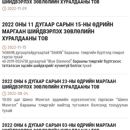
ШИЙДВЭРЛЭХ ЗӨВЛӨЛИЙН ХУРАЛДААНЫ ТОВ
2022-11-29
2022 ОНЫ 11 ДУГААР САРЫН 15-НЫ ӨДРИЙН
МАРГААН ШИЙДВЭРЛЭХ ЗӨВЛӨЛИЙН
ХУРАЛДААНЫ ТОВ
2022-11-15
1458698 дугаартай
дугаартай “
DAIKIN
” барааны
тэмдгийн бүртгэлд гомдол
гаргах тухай
40-2019-0024738
дугаартай
“
Blue Diamond
”
барааны тэмдгийг бүртгэхээс
татгалзсан эцсийн шийдвэрийг хүчингүй
болгох
тухай
2022 ОНЫ 6 ДУГААР САРЫН 23-НЫ ӨДРИЙН МАРГААН
ШИЙДВЭРЛЭХ ЗӨВЛӨЛИЙН ХУРАЛДААНЫ ТОВ
2022-08-24
10:00 цаг Шинэ Монгол эрдмийн хүрээлэнгээс гаргасан “Шинэ
Монгол” барааны тэмдгийг нийтэд түгээмэл болсонд тооцуулах
тухай
2022 ОНЫ 6 ДУГААР САРЫН 03-НЫ ӨДРИЙН МАРГААН