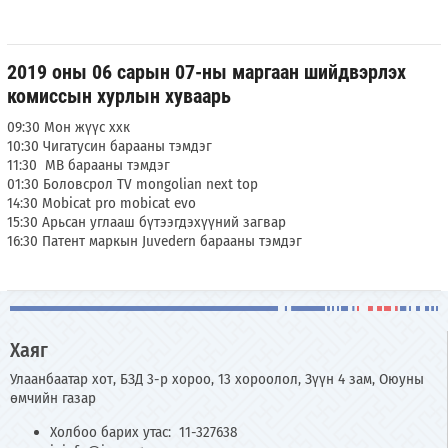
2019 оны 06 сарын 07-ны маргаан шийдвэрлэх
комиссын хурлын хуваарь
09:30 Мон жүүс ххк
10:30 Чигатусин барааны тэмдэг
11:30 МВ барааны тэмдэг
01:30 Боловсрол TV mongolian next top
14:30 Mobicat pro mobicat evo
15:30 Арьсан углааш бүтээгдэхүүний загвар
16:30 Патент маркын Juvedern барааны тэмдэг
Хаяг
Улаанбаатар хот, БЗД 3-р хороо, 13 хороолол, Зүүн 4 зам, Оюуны
өмчийн газар
Холбоо барих утас: 11-327638