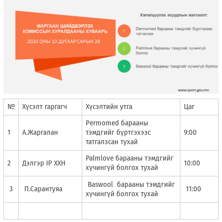
№
Хүсэлт гаргагч
Хүсэлтийн утга
Цаг
Permomed барааны
1
А.Жаргалан
тэмдгийг бүртгэхээс
9:00
татгалзсан тухай
Palmlove барааны тэмдгийг
2
Дэлгэр IP ХХН
10:00
хүчингүй болгох тухай
Baswool барааны тэмдгийг
3
П.Сарантуяа
11:00
хүчингүй болгох тухай