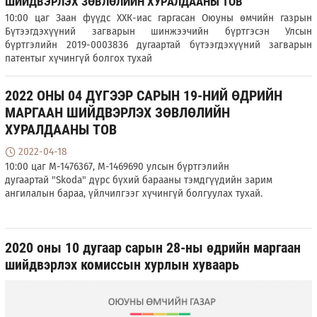
ШИЙДВЭРЛЭХ ЗӨВЛӨЛИЙН ХУРАЛДААНЫ ТОВ
10:00 цаг Заан фүүдс ХХК-иас гаргасан Оюуны өмчийн газрын
Бүтээгдэхүүний загварын шинжээчийн бүртгэсэн Улсын
бүртгэлийн 2019-0003836 дугаартай бүтээгдэхүүний загварын
патентыг хүчингүй болгох тухай
2022 ОНЫ 04 ДҮГЭЭР САРЫН 19-НИЙ ӨДРИЙН
МАРГААН ШИЙДВЭРЛЭХ ЗӨВЛӨЛИЙН
ХУРАЛДААНЫ ТОВ
2022-04-18
10:00 цаг M-1476367, M-1469690 улсын бүртгэлийн
дугаартай "Skoda" дүрс бүхий барааны тэмдгүүдийн зарим
ангилалын бараа, үйлчилгээг хүчингүй болгуулах тухай.
2020 оны 10 дугаар сарын 28-ны өдрийн маргаан
шийдвэрлэх комиссын хурлын хуваарь