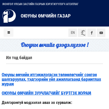
МОНГОЛ УЛСЫН ЗАСГИЙН ГАЗРЫН ХЭРЭГЖҮҮЛЭГЧ АГЕНТЛАГ
ОЮУНЫ ӨМЧИЙН ГАЗАР
ᠮᠣᠨ
EN
Оюуны өмчийг дээдэлцгээе !
Ил тод байдал
Оюуны өмчийн итгэмжлэгдсэн төлөөлөгчийг сонгон
шалгаруулах, тэдгээрийн үйл ажиллагаанд баримтлах
журам
ОЮУНЫ ӨМЧИЙН ЗУУЧЛАГЧИЙГ БҮРТГЭХ ЖУРАМ
Дэлгэрэнгүй мэдээлэл авах эх сурвалж: