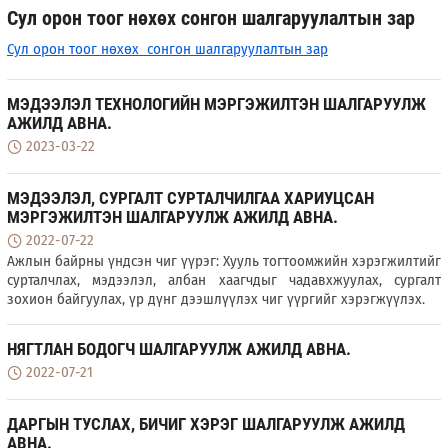
Сул орон тоог нөхөх сонгон шалгаруулалтын зар
Сул орон тоог нөхөх сонгон шалгаруулалтын зар
МЭДЭЭЛЭЛ ТЕХНОЛОГИЙН МЭРГЭЖИЛТЭН ШАЛГАРУУЛЖ
АЖИЛД АВНА.
2023-03-22
МЭДЭЭЛЭЛ, СУРГАЛТ СУРТАЛЧИЛГАА ХАРИУЦСАН
МЭРГЭЖИЛТЭН ШАЛГАРУУЛЖ АЖИЛД АВНА.
2022-07-22
Ажлын байрны үндсэн чиг үүрэг: Хууль тогтоомжийн хэрэгжилтийг
сурталчлах, мэдээлэл, албан хаагчдыг чадавхжуулах, сургалт
зохион байгуулах, үр дүнг дээшлүүлэх чиг үүргийг хэрэгжүүлэх.
НЯГТЛАН БОДОГЧ ШАЛГАРУУЛЖ АЖИЛД АВНА.
2022-07-21
ДАРГЫН ТУСЛАХ, БИЧИГ ХЭРЭГ ШАЛГАРУУЛЖ АЖИЛД
АВНА.