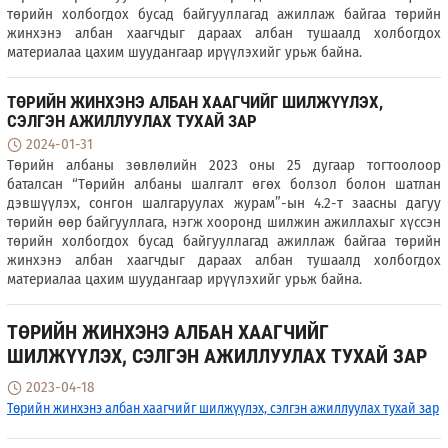
төрийн холбогдох бусад байгууллагад ажиллаж байгаа төрийн
жинхэнэ албан хаагчдыг дараах албан тушаалд холбогдох
материалаа цахим шуудангаар ирүүлэхийг урьж байна.
ТӨРИЙН ЖИНХЭНЭ АЛБАН ХААГЧИЙГ ШИЛЖҮҮЛЭХ,
СЭЛГЭН АЖИЛЛУУЛАХ ТУХАЙ ЗАР
2024-01-31
Төрийн албаны зөвлөлийн 2023 оны 25 дугаар тогтоолоор
баталсан “Төрийн албаны шалгалт өгөх болзол болон шатлан
дэвшүүлэх, сонгон шалгаруулах журам”-ын 4.2-т заасны дагуу
төрийн өөр байгууллага, нэгж хооронд шилжин ажиллахыг хүссэн
төрийн холбогдох бусад байгууллагад ажиллаж байгаа төрийн
жинхэнэ албан хаагчдыг дараах албан тушаалд холбогдох
материалаа цахим шуудангаар ирүүлэхийг урьж байна.
ТӨРИЙН ЖИНХЭНЭ АЛБАН ХААГЧИЙГ
ШИЛЖҮҮЛЭХ, СЭЛГЭН АЖИЛЛУУЛАХ ТУХАЙ ЗАР
2023-04-18
Төрийн жинхэнэ албан хаагчийг шилжүүлэх, сэлгэн ажиллуулах тухай зар