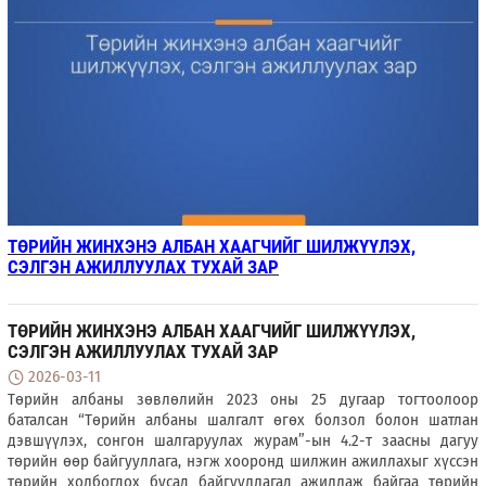
ТӨРИЙН ЖИНХЭНЭ АЛБАН ХААГЧИЙГ ШИЛЖҮҮЛЭХ,
СЭЛГЭН АЖИЛЛУУЛАХ ТУХАЙ ЗАР
ТӨРИЙН ЖИНХЭНЭ АЛБАН ХААГЧИЙГ ШИЛЖҮҮЛЭХ,
СЭЛГЭН АЖИЛЛУУЛАХ ТУХАЙ ЗАР
2026-03-11
Төрийн албаны зөвлөлийн 2023 оны 25 дугаар тогтоолоор
баталсан “Төрийн албаны шалгалт өгөх болзол болон шатлан
дэвшүүлэх, сонгон шалгаруулах журам”-ын 4.2-т заасны дагуу
төрийн өөр байгууллага, нэгж хооронд шилжин ажиллахыг хүссэн
төрийн холбогдох бусад байгууллагад ажиллаж байгаа төрийн