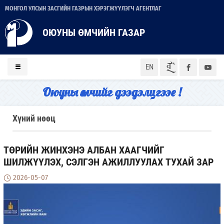
МОНГОЛ УЛСЫН ЗАСГИЙН ГАЗРЫН ХЭРЭГЖҮҮЛЭГЧ АГЕНТЛАГ
ОЮУНЫ ӨМЧИЙН ГАЗАР
ᠮᠣᠨ
EN
Оюуны өмчийг дээдэлцгээе !
Хүний нөөц
ТӨРИЙН ЖИНХЭНЭ АЛБАН ХААГЧИЙГ
ШИЛЖҮҮЛЭХ, СЭЛГЭН АЖИЛЛУУЛАХ ТУХАЙ ЗАР
2026-05-07