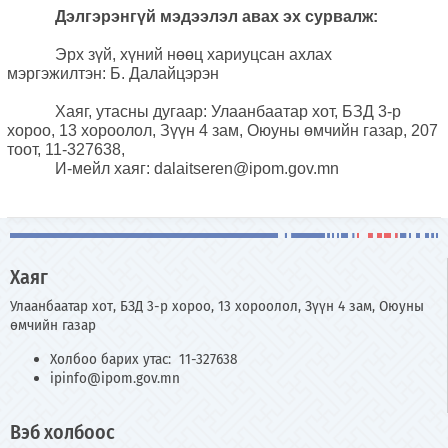
Дэлгэрэнгүй мэдээлэл авах эх сурвалж:
Эрх зүй, хүний нөөц хариуцсан ахлах
мэргэжилтэн: Б. Далайцэрэн
Хаяг, утасны дугаар: Улаанбаатар хот, БЗД 3-р
хороо, 13 хороолол, Зүүн 4 зам, Оюуны өмчийн газар, 207
тоот, 11-327638,
И-мейл хаяг: dalaitseren@ipom.gov.mn
Хаяг
Улаанбаатар хот, БЗД 3-р хороо, 13 хороолол, Зүүн 4 зам, Оюуны
өмчийн газар
Холбоо барих утас: 11-327638
ipinfo@ipom.gov.mn
Вэб холбоос