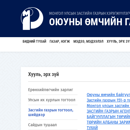
МОНГОЛ УЛСЫН ЗАСГИЙН ГАЗРЫН ХЭРЭГЖҮҮЛЭГЧ
ОЮУНЫ ӨМЧИЙН Г
БИДНИЙ ТУХАЙ
ГАЗАР, НЭГЖ
МЭДЭЭ, МЭДЭЭЛЭЛ
ХУУЛЬ, ЭРХ ЗҮ
Хууль, эрх зүй
Ерөнхийлөгчийн зарлиг
Оюуны өмчийн байгуул
Улсын их хурлын тогтоол
Засгийн газрын 151-р т
Монгол улсын засгийн 
Засгийн газрын тогтоол,
ЗАСГИЙН ГАЗРЫН АГЕН
шийдвэр
БАЙГУУЛЛАГЫН ТӨРИИ
ТӨРИЙН АЛБАНЫ ЗАРИ
Сайдын тушаал
ТУХАЙ