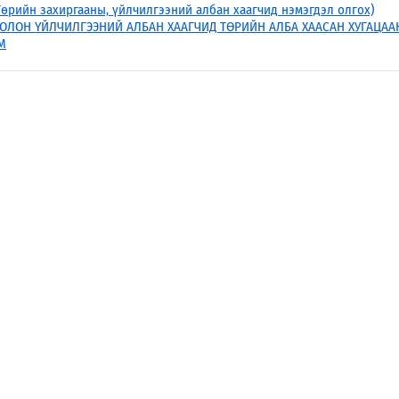
өрийн захиргааны, үйлчилгээний албан хаагчид нэмэгдэл олгох)
ОЛОН ҮЙЛЧИЛГЭЭНИЙ АЛБАН ХААГЧИД ТӨРИЙН АЛБА ХААСАН ХУГАЦА
М