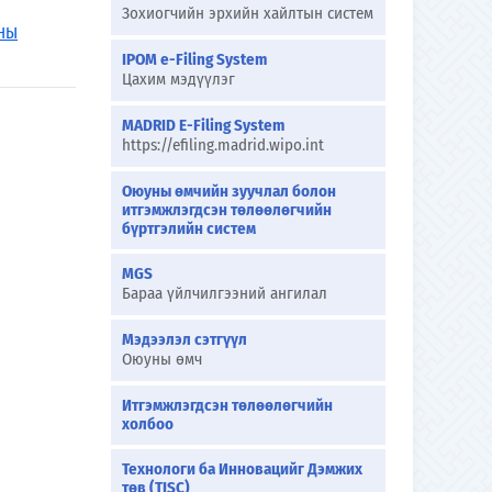
Зохиогчийн эрхийн хайлтын систем
АНЫ
IPOM e-Filing System
Цахим мэдүүлэг
MADRID E-Filing System
https://efiling.madrid.wipo.int
Оюуны өмчийн зуучлал болон
итгэмжлэгдсэн төлөөлөгчийн
бүртгэлийн систем
MGS
Бараа үйлчилгээний ангилал
Мэдээлэл сэтгүүл
Оюуны өмч
Итгэмжлэгдсэн төлөөлөгчийн
холбоо
Технологи ба Инновацийг Дэмжих
төв (TISC)