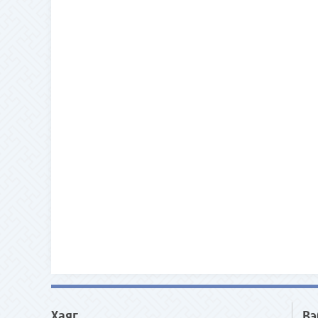
Хаяг
Вэ