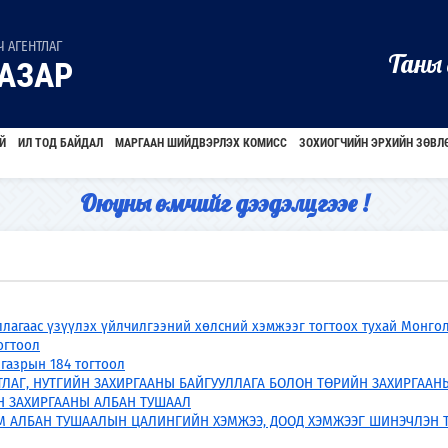
 АГЕНТЛАГ
Таны 
АЗАР
Й
ИЛ ТОД БАЙДАЛ
МАРГААН ШИЙДВЭРЛЭХ КОМИСС
ЗОХИОГЧИЙН ЭРХИЙН ЗӨВЛ
Оюуны өмчийг дээдэлцгээе !
лагаас үзүүлэх үйлчилгээний хөлсний хэмжээг тогтоох тухай Монго
огтоол
газрын 184 тогтоол
ТЛАГ, НУТГИЙН ЗАХИРГААНЫ БАЙГУУЛЛАГА БОЛОН ТӨРИЙН ЗАХИРГААН
̆Н ЗАХИРГААНЫ АЛБАН ТУШААЛ
М АЛБАН ТУШААЛЫН ЦАЛИНГИЙН ХЭМЖЭЭ, ДООД ХЭМЖЭЭГ ШИНЭЧЛЭН 