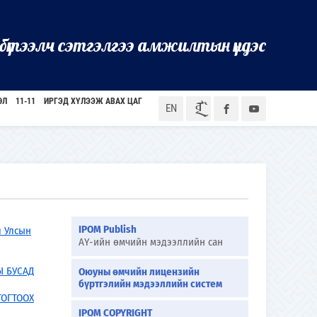
бүтээлч сэтгэлгээ амжилтын үндэс
ӨЛ
11-11
ИРГЭД ХҮЛЭЭЖ АВАХ ЦАГ
ᠮᠣᠨ
EN
IPOM Publish
л Улсын
АҮ-ийн өмчийн мэдээллийн сан
Ы БУСАД
Оюуны өмчийн лицензийн
бүртгэлийн мэдээллийн систем
ТОГТООХ
IPOM COPYRIGHT