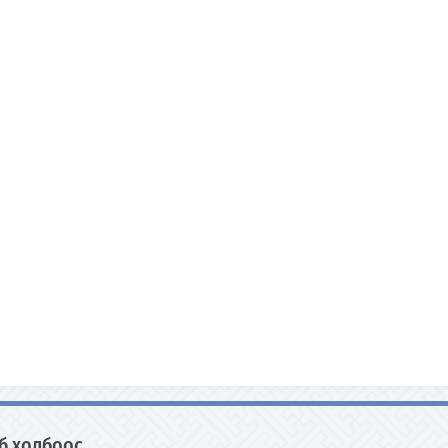
б холбоос