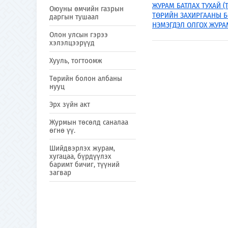
ЖУРАМ БАТЛАХ ТУХАЙ (Т
Оюуны өмчийн газрын
ТӨРИЙН ЗАХИРГААНЫ Б
даргын тушаал
НЭМЭГДЭЛ ОЛГОХ ЖУРА
Олон улсын гэрээ
хэлэлцээрүүд
Хууль, тогтоомж
Төрийн болон албаны
нууц
Эрх зүйн акт
Журмын төсөлд саналаа
өгнө үү.
Шийдвэрлэх журам,
хугацаа, бүрдүүлэх
баримт бичиг, түүний
загвар