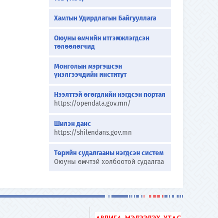
Хамтын Удирдлагын Байгууллага
Оюуны өмчийн итгэмжлэгдсэн
төлөөлөгчид
Монголын мэргэшсэн
үнэлгээчдийн институт
Нээлттэй өгөгдлийн нэгдсэн портал
https://opendata.gov.mn/
Шилэн данс
https://shilendans.gov.mn
Төрийн судалгааны нэгдсэн систем
Оюуны өмчтэй холбоотой судалгаа