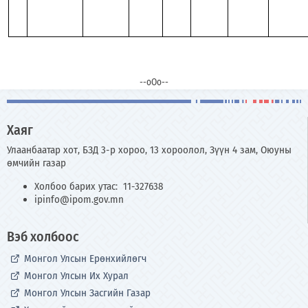
--оОо--
Хаяг
Улаанбаатар хот, БЗД 3-р хороо, 13 хороолол, Зүүн 4 зам, Оюуны
өмчийн газар
Холбоо барих утас: 11-327638
ipinfo@ipom.gov.mn
Вэб холбоос
Монгол Улсын Ерөнхийлөгч
Монгол Улсын Их Хурал
Монгол Улсын Засгийн Газар