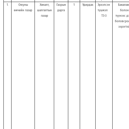
1.
Оюуны
Хяналт,
Газрын
1
Удирдах
Эрхэлсэн
Бакалав
өмчийн газар
шалгалтын
дарга
түшмэл
болон
газар
ТЗ-3
түүнээс д
боловсро
зэрэгтэй