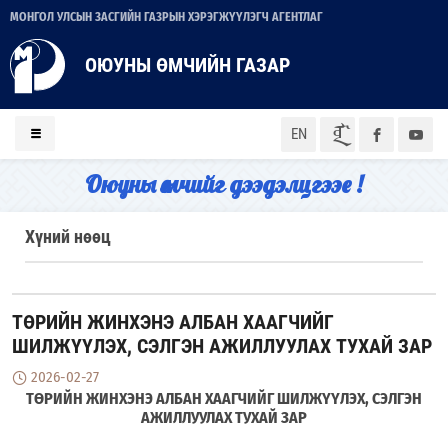
МОНГОЛ УЛСЫН ЗАСГИЙН ГАЗРЫН ХЭРЭГЖҮҮЛЭГЧ АГЕНТЛАГ
ОЮУНЫ ӨМЧИЙН ГАЗАР
ᠮᠣᠨ
EN
Оюуны өмчийг дээдэлцгээе !
Хүний нөөц
ТӨРИЙН ЖИНХЭНЭ АЛБАН ХААГЧИЙГ
ШИЛЖҮҮЛЭХ, СЭЛГЭН АЖИЛЛУУЛАХ ТУХАЙ ЗАР
2026-02-27
ТӨРИЙН ЖИНХЭНЭ АЛБАН ХААГЧИЙГ ШИЛЖҮҮЛЭХ, СЭЛГЭН
АЖИЛЛУУЛАХ ТУХАЙ ЗАР