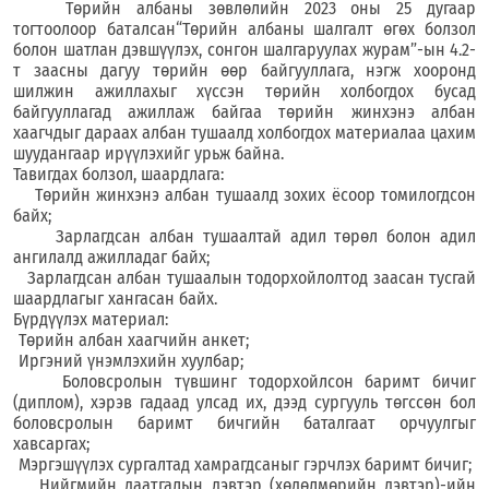
Төрийн албаны зөвлөлийн 2023 оны 25 дугаар
тогтоолоор бат
алсан
“
Төрийн албаны шалгалт өгөх болзол
болон шатлан дэвшүүлэх, сонгон шалгаруулах жур
а
м
”-
ын 4.2-
т заасны дагуу төрийн өөр байгууллага, нэгж хооронд
шилжин ажиллахыг хүссэн төрийн холбогдох бусад
байгууллагад ажиллаж байгаа төрийн жинхэнэ албан
хаагчдыг дараах албан тушаалд холбогдох материалаа цахим
шуудангаар ирүүлэхийг урьж байна.
Тавигдах болзол, шаардлага:
Т
өрийн жинхэнэ албан тушаалд зохих ёсоор томилогдсон
байх;
З
арлагдсан албан тушаалтай адил төрөл болон адил
ангилалд ажилладаг байх;
З
арлагдсан албан тушаалын тодорхойлолтод заасан тусгай
шаардлагыг хангасан байх.
Бүрдүүлэх материал:
Төрийн албан хаагчийн анкет;
Иргэний үнэмлэхийн хуулбар;
Боловсролын түвшинг тодорхойлсон баримт бичиг
(
диплом
)
, хэрэв гадаад улсад их, дээд сургууль төгссөн бол
боловсролын баримт бичгийн баталгаат орчуулгыг
хавсаргах;
Мэргэшүүлэх сургалтад хамрагдсаныг гэрчлэх баримт бичиг;
Нийгмийн даатгалын дэвтэр
(
х
өдөлмөрийн дэвтэр
)
-ийн