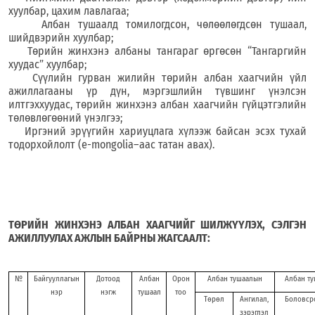
хуулбар, цахим лавлагаа;
Албан тушаалд томилогдсон, чөлөөлөгдсөн тушаал,
шийдвэрийн хуулбар;
Төрийн жинхэнэ албаны тангараг өргөсөн “Тангаргийн
хуудас” хуулбар;
Сүүлийн гурван жилийн төрийн албан хаагчийн үйл
ажиллагааны үр дүн, мэргэшлийн түвшинг үнэлсэн
илтгэх
хуудас, төрийн жинхэнэ албан хаагчийн гүйцэтгэлийн
төлөвлөгөөний үнэлгээ;
Иргэний эрүүгийн хариуцлага хүлээж байсан эсэх тухай
тодорхойлолт
(
e-mongolia–аас татан авах
)
.
ТӨРИЙН ЖИНХЭНЭ АЛБАН ХААГЧИЙГ ШИЛЖҮҮЛЭХ, СЭЛГЭН
АЖИЛЛУУЛАХ
АЖЛЫН БАЙРНЫ ЖАГСААЛТ:
№
Байгууллагын
Дотоод
Албан
Орон
Албан тушаалын
Албан ту
нэр
нэгж
тушаал
тоо
Төрөл
Ангилал,
Боловср
зэрэглэл