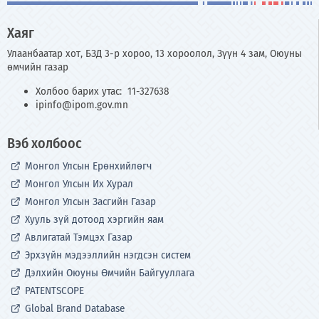
Хаяг
Улаанбаатар хот, БЗД 3-р хороо, 13 хороолол, Зүүн 4 зам, Оюуны
өмчийн газар
Холбоо барих утас: 11-327638
ipinfo@ipom.gov.mn
Вэб холбоос
Монгол Улсын Ерөнхийлөгч
Монгол Улсын Их Хурал
Монгол Улсын Засгийн Газар
Хууль зүй дотоод хэргийн яам
Авлигатай Тэмцэх Газар
Эрхзүйн мэдээллийн нэгдсэн систем
Дэлхийн Оюуны Өмчийн Байгууллага
PATENTSCOPE
Global Brand Database