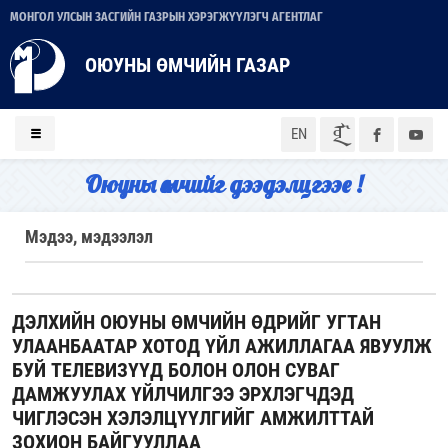
МОНГОЛ УЛСЫН ЗАСГИЙН ГАЗРЫН ХЭРЭГЖҮҮЛЭГЧ АГЕНТЛАГ
ОЮУНЫ ӨМЧИЙН ГАЗАР
ᠮᠣᠨ
EN
Оюуны өмчийг дээдэлцгээе !
Мэдээ, мэдээлэл
ДЭЛХИЙН ОЮУНЫ ӨМЧИЙН ӨДРИЙГ УГТАН
УЛААНБААТАР ХОТОД ҮЙЛ АЖИЛЛАГАА ЯВУУЛЖ
БУЙ ТЕЛЕВИЗҮҮД БОЛОН ОЛОН СУВАГ
ДАМЖУУЛАХ ҮЙЛЧИЛГЭЭ ЭРХЛЭГЧДЭД
ЧИГЛЭСЭН ХЭЛЭЛЦҮҮЛГИЙГ АМЖИЛТТАЙ
ЗОХИОН БАЙГУУЛЛАА