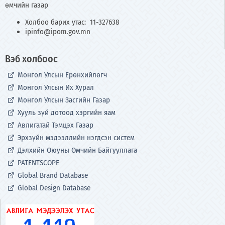
өмчийн газар
Холбоо барих утас: 11-327638
ipinfo@ipom.gov.mn
Вэб холбоос
Монгол Улсын Ерөнхийлөгч
Монгол Улсын Их Хурал
Монгол Улсын Засгийн Газар
Хууль зүй дотоод хэргийн яам
Авлигатай Тэмцэх Газар
Эрхзүйн мэдээллийн нэгдсэн систем
Дэлхийн Оюуны Өмчийн Байгууллага
PATENTSCOPE
Global Brand Database
Global Design Database