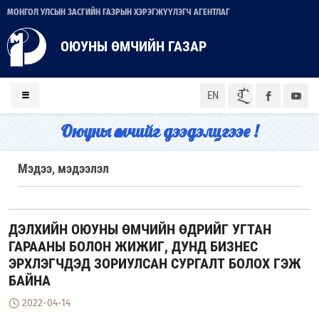
МОНГОЛ УЛСЫН ЗАСГИЙН ГАЗРЫН ХЭРЭГЖҮҮЛЭГЧ АГЕНТЛАГ
ОЮУНЫ ӨМЧИЙН ГАЗАР
ᠮᠣᠨ
EN
Оюуны өмчийг дээдэлцгээе !
Мэдээ, мэдээлэл
ДЭЛХИЙН ОЮУНЫ ӨМЧИЙН ӨДРИЙГ УГТАН
ГАРААНЫ БОЛОН ЖИЖИГ, ДУНД БИЗНЕС
ЭРХЛЭГЧДЭД ЗОРИУЛСАН СУРГАЛТ БОЛОХ ГЭЖ
БАЙНА
2022-04-14