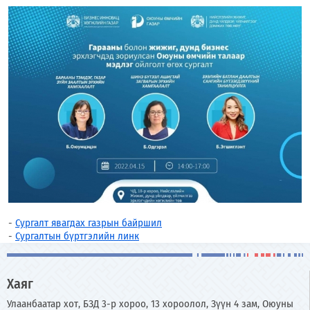
-
Сургалт явагдах газрын байршил
-
Сургалтын бүртгэлийн линк
Хаяг
Улаанбаатар хот, БЗД 3-р хороо, 13 хороолол, Зүүн 4 зам, Оюуны