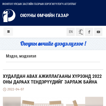
МОНГОЛ УЛСЫН ЗАСГИЙН ГАЗРЫН ХЭРЭГЖҮҮЛЭГЧ АГЕНТЛАГ
ОЮУНЫ ӨМЧИЙН ГАЗАР
ᠮᠣᠨ
EN
Оюуны өмчийг дээдэлцгээе !
Мэдээ, мэдээлэл
ХУДАЛДАН АВАХ АЖИЛЛАГААНЫ ХҮРЭЭНД 2022
ОНЫ ДАРААХ ТЕНДЭРҮҮДИЙГ ЗАРЛАЖ БАЙНА
2022-04-07