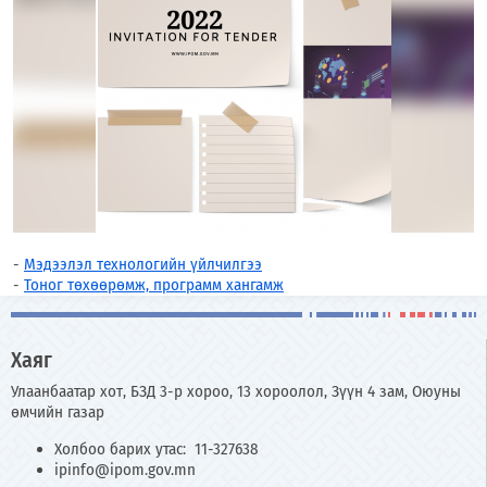
-
Мэдээлэл технологийн үйлчилгээ
-
Тоног төхөөрөмж, программ хангамж
Хаяг
Улаанбаатар хот, БЗД 3-р хороо, 13 хороолол, Зүүн 4 зам, Оюуны
өмчийн газар
Холбоо барих утас: 11-327638
ipinfo@ipom.gov.mn