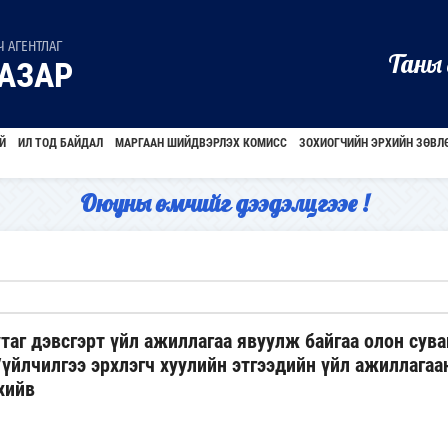
 АГЕНТЛАГ
Таны 
АЗАР
Й
ИЛ ТОД БАЙДАЛ
МАРГААН ШИЙДВЭРЛЭХ КОМИСС
ЗОХИОГЧИЙН ЭРХИЙН ЗӨВЛ
Оюуны өмчийг дээдэлцгээе !
таг дэвсгэрт үйл ажиллагаа явуулж байгаа олон сува
үйлчилгээ эрхлэгч хуулийн этгээдийн үйл ажиллагаа
хийв