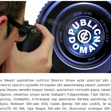
 Хяналт шалгалтын хэлтсээс Монгол Улсын нутаг дэвсгэрт үйл 
лчилгээ эрхлэгч хуулийн этгээдийн үйл ажиллагаанд хяналт, шалгалт
үнд Оюуны өмчийн газрын Хяналт, шалгалтын хэлтсийн дарга, хянал
-Эрдэнэ, хяналтын улсын ахлах байцаагч Ч.Эрдэнэбаяр, Г.Бат-Оргил
ндээхүү, О.Амарбат, А.Төгөлдөр нар ажилласан бөгөөд шалгалтад С
kyGo, Мобинет ХХК-ийн VOO, Грийн фючер ХХК-ийн LookTv, Эн Б
голТВ HD ХХК, Ори Медиа ХХК-ийн Ori, Монголсат нэтворкс ХХК