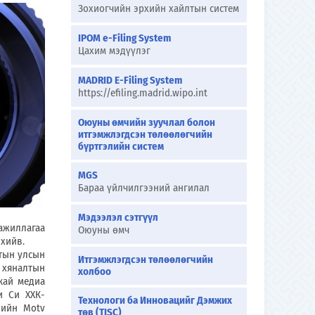
Зохиогчийн эрхийн хайлтын систем
IPOM e-Filing System
Цахим мэдүүлэг
MADRID E-Filing System
https://efiling.madrid.wipo.int
Оюуны өмчийн зуучлал болон
итгэмжлэгдсэн төлөөлөгчийн
бүртгэлийн систем
MGS
Бараа үйлчилгээний ангилал
Мэдээлэл сэтгүүл
ажиллагаа
Оюуны өмч
 хийв.
тын улсын
Итгэмжлэгдсэн төлөөлөгчийн
, хяналтын
холбоо
кай медиа
и Си ХХК-
Технологи ба Инновацийг Дэмжих
-ийн Motv
төв (TISC)