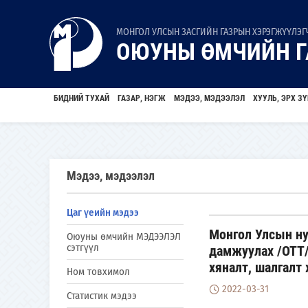
МОНГОЛ УЛСЫН ЗАСГИЙН ГАЗРЫН ХЭРЭГЖҮҮЛЭГЧ
ОЮУНЫ ӨМЧИЙН Г
БИДНИЙ ТУХАЙ
ГАЗАР, НЭГЖ
МЭДЭЭ, МЭДЭЭЛЭЛ
ХУУЛЬ, ЭРХ ЗҮ
Мэдээ, мэдээлэл
Цаг үеийн мэдээ
Монгол Улсын ну
Оюуны өмчийн МЭДЭЭЛЭЛ
сэтгүүл
дамжуулах /ОТТ/
хяналт, шалгалт 
Ном товхимол
2022-03-31
Статистик мэдээ