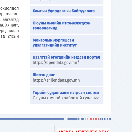
охиолдол
Хамтын Удирдлагын Байгууллага
д хяналт
шалгалтад
Оюуны өмчийн итгэмжлэгдсэн
а. Хяналт,
төлөөлөгчид
урьдчилан
дэд Улсын
Монголын мэргэшсэн
үнэлгээчдийн институт
Нээлттэй өгөгдлийн нэгдсэн портал
https://opendata.gov.mn/
Шилэн данс
https://shilendans.gov.mn
Төрийн судалгааны нэгдсэн систем
Оюуны өмчтэй холбоотой судалгаа