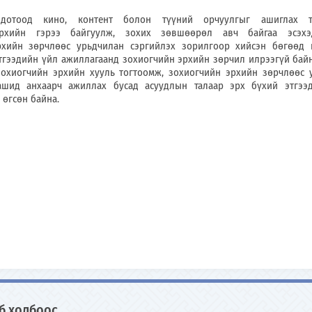
 дотоод кино, контент болон түүний орчуулгыг ашиглах т
рхийн гэрээ байгуулж, зохих зөвшөөрөл авч байгаа эсэхэ
рхийн зөрчлөөс урьдчилан сэргийлэх зорилгоор хийсэн бөгөөд 
тгээдийн үйл ажиллагаанд зохиогчийн эрхийн зөрчил илрээгүй байн
зохиогчийн эрхийн хууль тогтоомж, зохиогчийн эрхийн зөрчлөөс 
ашид анхаарч ажиллах бусад асуудлын талаар эрх бүхий этгээ
өгсөн байна.
б холбоос