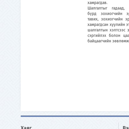
хамрагдав.
Шалгалтыг гадаад,
бүрд зохиогчийн э
тавих, зохиогчийн э
хамрагдсан хуулийн э
шалгалтын хэлтсээс 
сэргийлэх болон ца
байцаагчийн зөвлөмж 
Хаяг
Вэ