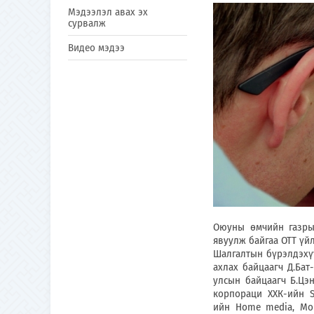
Мэдээлэл авах эх
сурвалж
Видео мэдээ
Оюуны өмчийн газрын
явуулж байгаа ОТТ үй
Шалгалтын бүрэлдэхү
ахлах байцаагч Д.Бат
улсын байцаагч Б.Цэ
корпораци ХХК-ийн S
ийн Home media, Мон