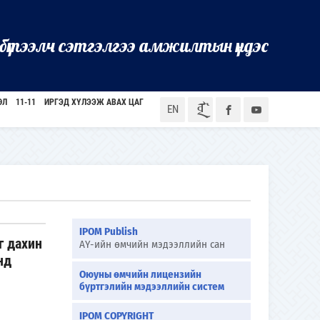
бүтээлч сэтгэлгээ амжилтын үндэс
ӨЛ
11-11
ИРГЭД ХҮЛЭЭЖ АВАХ ЦАГ
ᠮᠣᠨ
EN
IPOM Publish
г дахин
АҮ-ийн өмчийн мэдээллийн сан
нд
Оюуны өмчийн лицензийн
бүртгэлийн мэдээллийн систем
IPOM COPYRIGHT