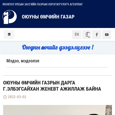
МОНГОЛ УЛСЫН ЗАСГИЙН ГАЗРЫН ХЭРЭГЖҮҮЛЭГЧ АГЕНТЛАГ
ОЮУНЫ ӨМЧИЙН ГАЗАР
ᠮᠣᠨ
EN
Оюуны өмчийг дээдэлцгээе !
Мэдээ, мэдээлэл
ОЮУНЫ ӨМЧИЙН ГАЗРЫН ДАРГА
Г.ЭЛБЭГСАЙХАН ЖЕНЕВТ АЖИЛЛАЖ БАЙНА
2022-03-02