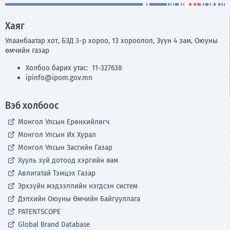
Хаяг
Улаанбаатар хот, БЗД 3-р хороо, 13 хороолол, Зүүн 4 зам, Оюуны
өмчийн газар
Холбоо барих утас: 11-327638
ipinfo@ipom.gov.mn
Вэб холбоос
Монгол Улсын Ерөнхийлөгч
Монгол Улсын Их Хурал
Монгол Улсын Засгийн Газар
Хууль зүй дотоод хэргийн яам
Авлигатай Тэмцэх Газар
Эрхзүйн мэдээллийн нэгдсэн систем
Дэлхийн Оюуны Өмчийн Байгууллага
PATENTSCOPE
Global Brand Database