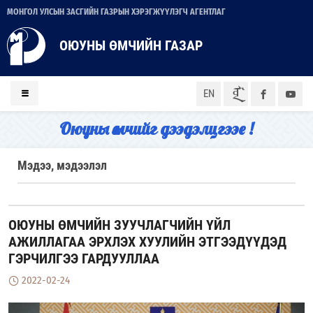
МОНГОЛ УЛСЫН ЗАСГИЙН ГАЗРЫН ХЭРЭГЖҮҮЛЭГЧ АГЕНТЛАГ
ОЮУНЫ ӨМЧИЙН ГАЗАР
ᠮᠣᠨ
EN
Оюуны өмчийг дээдэлцгээе !
Мэдээ, мэдээлэл
ОЮУНЫ ӨМЧИЙН ЗУУЧЛАГЧИЙН ҮЙЛ
АЖИЛЛАГАА ЭРХЛЭХ ХУУЛИЙН ЭТГЭЭДҮҮДЭД
ГЭРЧИЛГЭЭ ГАРДУУЛЛАА
2022-02-24