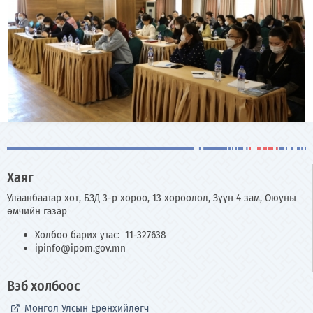
Хаяг
Улаанбаатар хот, БЗД 3-р хороо, 13 хороолол, Зүүн 4 зам, Оюуны
өмчийн газар
Холбоо барих утас: 11-327638
ipinfo@ipom.gov.mn
Вэб холбоос
Монгол Улсын Ерөнхийлөгч