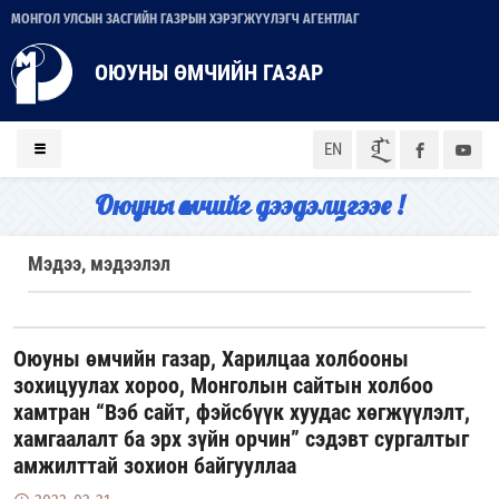
МОНГОЛ УЛСЫН ЗАСГИЙН ГАЗРЫН ХЭРЭГЖҮҮЛЭГЧ АГЕНТЛАГ
ОЮУНЫ ӨМЧИЙН ГАЗАР
ᠮᠣᠨ
EN
Оюуны өмчийг дээдэлцгээе !
Мэдээ, мэдээлэл
Оюуны өмчийн газар, Харилцаа холбооны
зохицуулах хороо, Монголын сайтын холбоо
хамтран “Вэб сайт, фэйсбүүк хуудас хөгжүүлэлт,
хамгаалалт ба эрх зүйн орчин” сэдэвт сургалтыг
амжилттай зохион байгууллаа