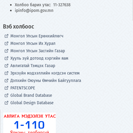
Холбоо барих утас: 11-327638
ipinfo@ipom.gov.mn
Вэб холбоос
Монгол Улсын Ерөнхийлөгч
Монгол Улсын Их Хурал
Монгол Улсын Засгийн Газар
Хууль зүй дотоод хэргийн яам
Авлигатай Тэмцэх Газар
Эрхзүйн мэдээллийн нэгдсэн систем
Дэлхийн Оюуны Өмчийн Байгууллага
PATENTSCOPE
Global Brand Database
Global Design Database