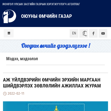
МОНГОЛ УЛСЫН ЗАСГИЙН ГАЗРЫН ХЭРЭГЖҮҮЛЭГЧ АГЕНТЛАГ
ОЮУНЫ ӨМЧИЙН ГАЗАР
ᠮᠣᠨ
EN
Оюуны өмчийг дээдэлцгээе !
Мэдээ, мэдээлэл
АЖ ҮЙЛДВЭРИЙН ӨМЧИЙН ЭРХИЙН МАРГААН
ШИЙДВЭРЛЭХ ЗӨВЛӨЛИЙН АЖИЛЛАХ ЖУРАМ
2022-02-11