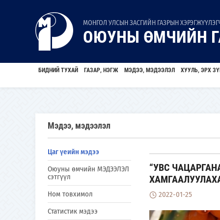
МОНГОЛ УЛСЫН ЗАСГИЙН ГАЗРЫН ХЭРЭГЖҮҮЛЭГЧ
ОЮУНЫ ӨМЧИЙН Г
БИДНИЙ ТУХАЙ
ГАЗАР, НЭГЖ
МЭДЭЭ, МЭДЭЭЛЭЛ
ХУУЛЬ, ЭРХ ЗҮ
Мэдээ, мэдээлэл
Цаг үеийн мэдээ
“УВС ЧАЦАРГАН
Оюуны өмчийн МЭДЭЭЛЭЛ
сэтгүүл
ХАМГААЛУУЛАХ
Ном товхимол
2022-01-25
Статистик мэдээ