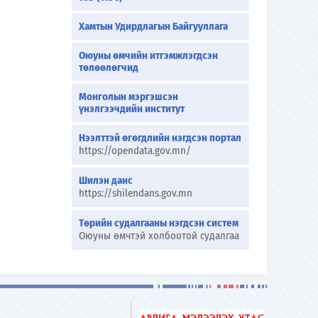
Хамтын Удирдлагын Байгууллага
Оюуны өмчийн итгэмжлэгдсэн
төлөөлөгчид
Монголын мэргэшсэн
үнэлгээчдийн институт
Нээлттэй өгөгдлийн нэгдсэн портал
https://opendata.gov.mn/
Шилэн данс
https://shilendans.gov.mn
Төрийн судалгааны нэгдсэн систем
Оюуны өмчтэй холбоотой судалгаа