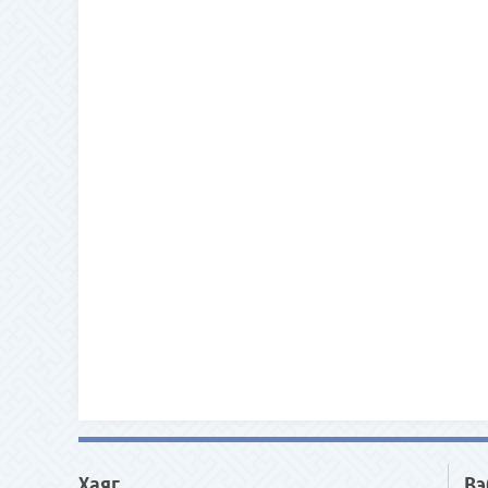
Хаяг
Вэ