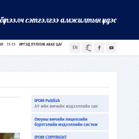
бүтээлч сэтгэлгээ амжилтын үндэс
ӨЛ
11-11
ИРГЭД ХҮЛЭЭЖ АВАХ ЦАГ
ᠮᠣᠨ
EN
IPOM Publish
АҮ-ийн өмчийн мэдээллийн сан
Оюуны өмчийн лицензийн
бүртгэлийн мэдээллийн систем
IPOM COPYRIGHT