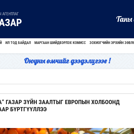
 АГЕНТЛАГ
Таны 
АЗАР
Й
ИЛ ТОД БАЙДАЛ
МАРГААН ШИЙДВЭРЛЭХ КОМИСС
ЗОХИОГЧИЙН ЭРХИЙН ЗӨВЛ
Оюуны өмчийг дээдэлцгээе !
А” ГАЗАР ЗҮЙН ЗААЛТЫГ ЕВРОПЫН ХОЛБООНД
ААР БҮРТГҮҮЛЛЭЭ