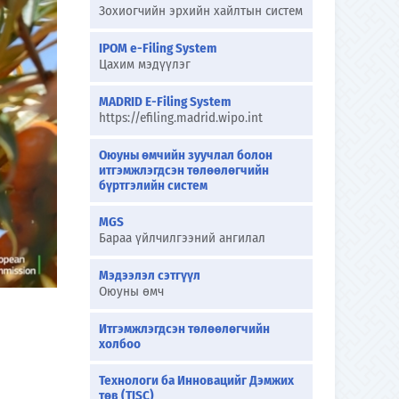
Зохиогчийн эрхийн хайлтын систем
IPOM e-Filing System
Цахим мэдүүлэг
MADRID E-Filing System
https://efiling.madrid.wipo.int
Оюуны өмчийн зуучлал болон
итгэмжлэгдсэн төлөөлөгчийн
бүртгэлийн систем
MGS
Бараа үйлчилгээний ангилал
Мэдээлэл сэтгүүл
Оюуны өмч
Итгэмжлэгдсэн төлөөлөгчийн
холбоо
Технологи ба Инновацийг Дэмжих
төв (TISC)