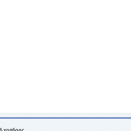
б холбоос