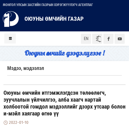
МОНГОЛ УЛСЫН ЗАСГИЙН ГАЗРЫН ХЭРЭГЖҮҮЛЭГЧ АГЕНТЛАГ
ОЮУНЫ ӨМЧИЙН ГАЗАР
ᠮᠣᠨ
EN
Оюуны өмчийг дээдэлцгээе !
Мэдээ, мэдээлэл
Оюуны өмчийн итгэмжлэгдсэн төлөөлөгч,
зуучлалын үйлчилгээ, алба хаагч нартай
холбоотой гомдол мэдээллийг дээрх утсаар болон
и-мэйл хаягаар өгнө үү
2022-01-10