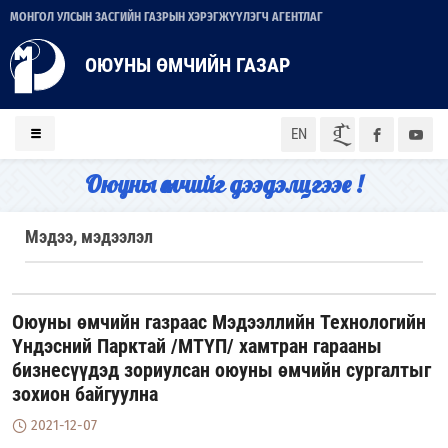
МОНГОЛ УЛСЫН ЗАСГИЙН ГАЗРЫН ХЭРЭГЖҮҮЛЭГЧ АГЕНТЛАГ
ОЮУНЫ ӨМЧИЙН ГАЗАР
ᠮᠣᠨ
EN
Оюуны өмчийг дээдэлцгээе !
Мэдээ, мэдээлэл
Оюуны өмчийн газраас Мэдээллийн Технологийн
Үндэсний Парктай /МТҮП/ хамтран гарааны
бизнесүүдэд зориулсан оюуны өмчийн сургалтыг
зохион байгуулна
2021-12-07