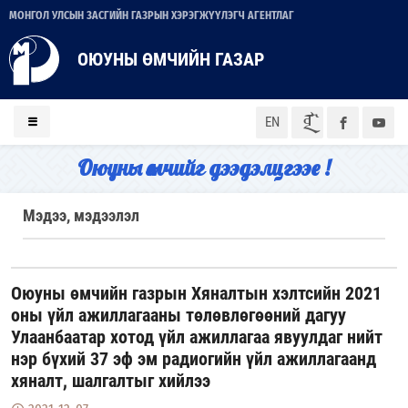
МОНГОЛ УЛСЫН ЗАСГИЙН ГАЗРЫН ХЭРЭГЖҮҮЛЭГЧ АГЕНТЛАГ
ОЮУНЫ ӨМЧИЙН ГАЗАР
ᠮᠣᠨ
EN
Оюуны өмчийг дээдэлцгээе !
Мэдээ, мэдээлэл
Оюуны өмчийн газрын Хяналтын хэлтсийн 2021
оны үйл ажиллагааны төлөвлөгөөний дагуу
Улаанбаатар хотод үйл ажиллагаа явуулдаг нийт
нэр бүхий 37 эф эм радиогийн үйл ажиллагаанд
хяналт, шалгалтыг хийлээ