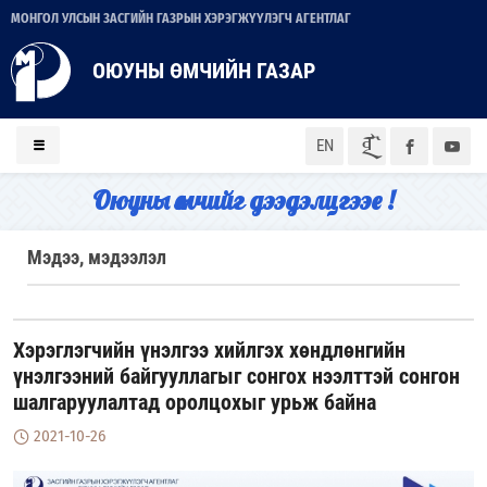
МОНГОЛ УЛСЫН ЗАСГИЙН ГАЗРЫН ХЭРЭГЖҮҮЛЭГЧ АГЕНТЛАГ
ОЮУНЫ ӨМЧИЙН ГАЗАР
ᠮᠣᠨ
EN
Оюуны өмчийг дээдэлцгээе !
Мэдээ, мэдээлэл
Хэрэглэгчийн үнэлгээ хийлгэх хөндлөнгийн
үнэлгээний байгууллагыг сонгох нээлттэй сонгон
шалгаруулалтад оролцохыг урьж байна
2021-10-26