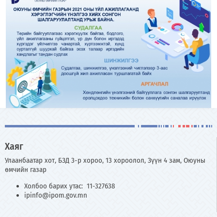
Хаяг
Улаанбаатар хот, БЗД 3-р хороо, 13 хороолол, Зүүн 4 зам, Оюуны
өмчийн газар
Холбоо барих утас: 11-327638
ipinfo@ipom.gov.mn