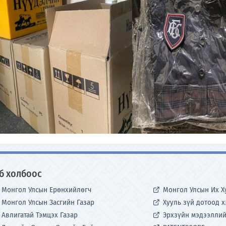
б холбоос
Монгол Улсын Ерөнхийлөгч
Монгол Улсын Их Х
Монгол Улсын Засгийн Газар
Хууль зүй дотоод 
Авлигатай Тэмцэх Газар
Эрхзүйн мэдээллий