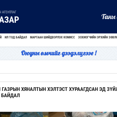
 АГЕНТЛАГ
Таны 
АЗАР
Й
ИЛ ТОД БАЙДАЛ
МАРГААН ШИЙДВЭРЛЭХ КОМИСС
ЗОХИОГЧИЙН ЭРХИЙН ЗӨВЛ
Оюуны өмчийг дээдэлцгээе !
ГАЗРЫН ХЯНАЛТЫН ХЭЛТЭСТ ХУРААГДСАН ЭД ЗҮЙ
 БАЙДАЛ