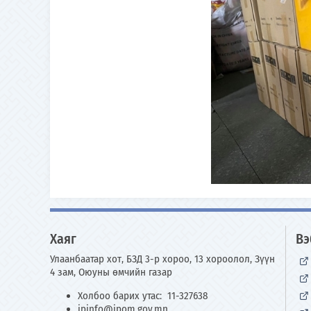
Хаяг
Вэ
Улаанбаатар хот, БЗД 3-р хороо, 13 хороолол, Зүүн
4 зам, Оюуны өмчийн газар
Холбоо барих утас: 11-327638
ipinfo@ipom.gov.mn