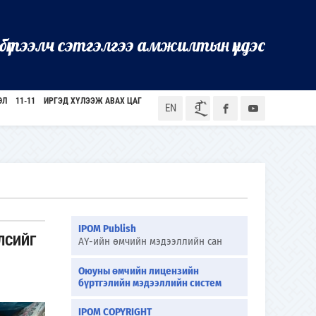
бүтээлч сэтгэлгээ амжилтын үндэс
ӨЛ
11-11
ИРГЭД ХҮЛЭЭЖ АВАХ ЦАГ
ᠮᠣᠨ
EN
IPOM Publish
ЛСИЙГ
АҮ-ийн өмчийн мэдээллийн сан
Оюуны өмчийн лицензийн
бүртгэлийн мэдээллийн систем
IPOM COPYRIGHT