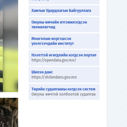
Хамтын Удирдлагын Байгууллага
Оюуны өмчийн итгэмжлэгдсэн
төлөөлөгчид
Монголын мэргэшсэн
үнэлгээчдийн институт
Нээлттэй өгөгдлийн нэгдсэн портал
https://opendata.gov.mn/
Шилэн данс
https://shilendans.gov.mn
Төрийн судалгааны нэгдсэн систем
Оюуны өмчтэй холбоотой судалгаа