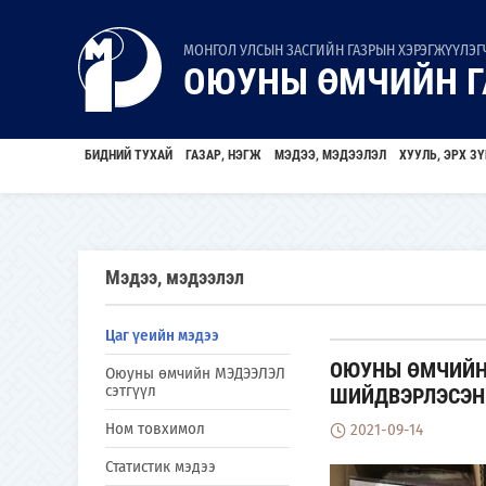
МОНГОЛ УЛСЫН ЗАСГИЙН ГАЗРЫН ХЭРЭГЖҮҮЛЭГЧ
ОЮУНЫ ӨМЧИЙН Г
БИДНИЙ ТУХАЙ
ГАЗАР, НЭГЖ
МЭДЭЭ, МЭДЭЭЛЭЛ
ХУУЛЬ, ЭРХ ЗҮ
Мэдээ, мэдээлэл
Цаг үеийн мэдээ
ОЮУНЫ ӨМЧИЙН 
Оюуны өмчийн МЭДЭЭЛЭЛ
сэтгүүл
ШИЙДВЭРЛЭСЭН
Ном товхимол
2021-09-14
Статистик мэдээ