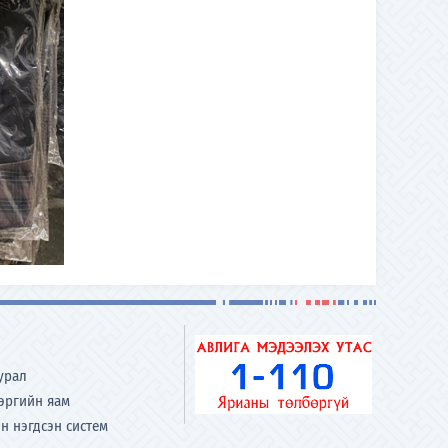
урал
хэргийн яам
н нэгдсэн систем