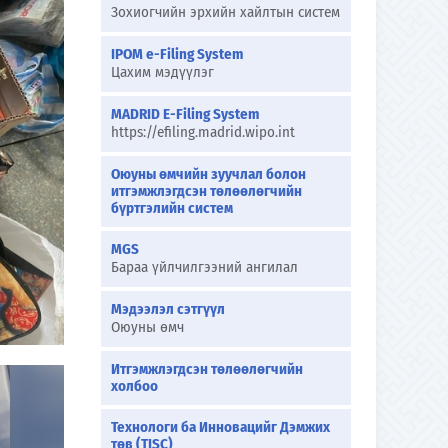
Зохиогчийн эрхийн хайлтын систем
IPOM e-Filing System
Цахим мэдүүлэг
MADRID E-Filing System
https://efiling.madrid.wipo.int
Оюуны өмчийн зуучлал болон
итгэмжлэгдсэн төлөөлөгчийн
бүртгэлийн систем
MGS
Бараа үйлчилгээний ангилал
Мэдээлэл сэтгүүл
Оюуны өмч
Итгэмжлэгдсэн төлөөлөгчийн
холбоо
Технологи ба Инновацийг Дэмжих
төв (TISC)