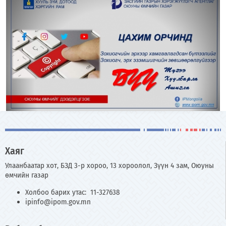
Хаяг
Улаанбаатар хот, БЗД 3-р хороо, 13 хороолол, Зүүн 4 зам, Оюуны
өмчийн газар
Холбоо барих утас: 11-327638
ipinfo@ipom.gov.mn