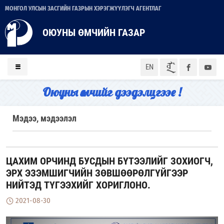
МОНГОЛ УЛСЫН ЗАСГИЙН ГАЗРЫН ХЭРЭГЖҮҮЛЭГЧ АГЕНТЛАГ
ОЮУНЫ ӨМЧИЙН ГАЗАР
ᠮᠣᠨ
EN
Оюуны өмчийг дээдэлцгээе !
Мэдээ, мэдээлэл
ЦАХИМ ОРЧИНД БУСДЫН БҮТЭЭЛИЙГ ЗОХИОГЧ,
ЭРХ ЭЗЭМШИГЧИЙН ЗӨВШӨӨРӨЛГҮЙГЭЭР
НИЙТЭД ТҮГЭЭХИЙГ ХОРИГЛОНО.
2021-08-30