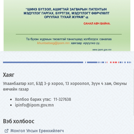
Хаяг
Улаанбаатар хот, БЗД 3-р хороо, 13 хороолол, Зүүн 4 зам, Оюуны
өмчийн газар
Холбоо барих утас: 11-327638
ipinfo@ipom.gov.mn
Вэб холбоос
Монгол Улсын Ерөнхийлөгч