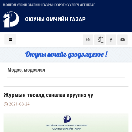
МОНГОЛ УЛСЫН ЗАСГИЙН ГАЗРЫН ХЭРЭГЖҮҮЛЭГЧ АГЕНТЛАГ
ОЮУНЫ ӨМЧИЙН ГАЗАР
ᠮᠣᠨ
EN
Оюуны өмчийг дээдэлцгээе !
Мэдээ, мэдээлэл
Журмын төсөлд саналаа ирүүлнэ үү
2021-08-24