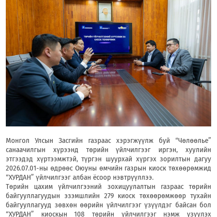
Монгол Улсын Засгийн газраас хэрэгжүүлж буй “Чөлөөлье”
санаачилгын хүрээнд төрийн үйлчилгээг иргэн, хуулийн
этгээдэд хүртээмжтэй, түргэн шуурхай хүргэх зорилтын дагуу
2026.07.01-ны өдрөөс Оюуны өмчийн газрын киоск төхөөрөмжид
“ХУРДАН” үйлчилгээг албан ёсоор нэвтрүүллээ.
Төрийн цахим үйлчилгээний зохицуулалтын газраас төрийн
байгууллагуудын эзэмшлийн 279 киоск төхөөрөмжөөр тухайн
байгууллагууд зөвхөн өөрийн үйлчилгээг үзүүлдэг байсан бол
“ХУРДАН” киоскын 108 төрийн үйлчилгээг нэмж үзүүлэх