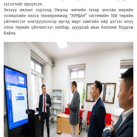
хүсэлтийг ирүүлсэн.
Энэхүү ажлын хүрээнд Оюуны өмчийн газар анхлан өөрийн
эзэмшлийн киоск төхөөрөмжид “ХУРДАН” системийн 108 төрийн
үйлчилгээг нэвтрүүлснээр иргэд өөрт хамгийн ойр цэгээс илүү
олон төрийн үйлчилгээг хялбар, шуурхай авах боломж бүрдэж
байна.