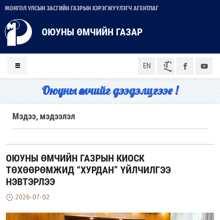
МОНГОЛ УЛСЫН ЗАСГИЙН ГАЗРЫН ХЭРЭГЖҮҮЛЭГЧ АГЕНТЛАГ
ОЮУНЫ ӨМЧИЙН ГАЗАР
ᠮᠣᠨ
EN
Оюуны өмчийг дээдэлцгээе !
Мэдээ, мэдээлэл
ОЮУНЫ ӨМЧИЙН ГАЗРЫН КИОСК
ТӨХӨӨРӨМЖИД “ХУРДАН” ҮЙЛЧИЛГЭЭ
НЭВТЭРЛЭЭ
2026-07-02