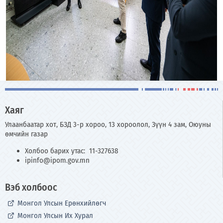
Хаяг
Улаанбаатар хот, БЗД 3-р хороо, 13 хороолол, Зүүн 4 зам, Оюуны
өмчийн газар
Холбоо барих утас: 11-327638
ipinfo@ipom.gov.mn
Вэб холбоос
Монгол Улсын Ерөнхийлөгч
Монгол Улсын Их Хурал