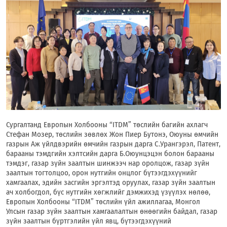
Сургалтанд Европын Холбооны “ITDM” төслийн багийн ахлагч
Стефан Мозер, төслийн зөвлөх Жон Пиер Бутонэ, Оюуны өмчийн
газрын Аж үйлдвэрийн өмчийн газрын дарга С.Урангэрэл, Патент,
барааны тэмдгийн хэлтсийн дарга Б.Оюунцэцэн болон барааны
тэмдэг, газар зүйн заалтын шинжээч нар оролцож, газар зүйн
заалтын тогтолцоо, орон нутгийн онцлог бүтээгдэхүүнийг
хамгаалах, эдийн засгийн эргэлтэд оруулах, газар зүйн заалтын
ач холбогдол, бүс нутгийн хөгжлийг дэмжихэд үзүүлэх нөлөө,
Европын Холбооны “ITDM” төслийн үйл ажиллагаа, Монгол
Улсын газар зүйн заалтын хамгаалалтын өнөөгийн байдал, газар
зүйн заалтын бүртгэлийн үйл явц, бүтээгдэхүүний