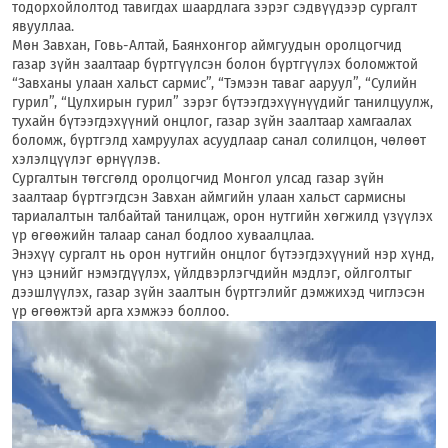
тодорхойлолтод тавигдах шаардлага зэрэг сэдвүүдээр сургалт
явууллаа.
Мөн Завхан, Говь-Алтай, Баянхонгор аймгуудын оролцогчид
газар зүйн заалтаар бүртгүүлсэн болон бүртгүүлэх боломжтой
“Завханы улаан хальст сармис”, “Тэмээн таваг ааруул”, “Сулийн
гурил”, “Цулхирын гурил” зэрэг бүтээгдэхүүнүүдийг танилцуулж,
тухайн бүтээгдэхүүний онцлог, газар зүйн заалтаар хамгаалах
боломж, бүртгэлд хамруулах асуудлаар санал солилцон, чөлөөт
хэлэлцүүлэг өрнүүлэв.
Сургалтын төгсгөлд оролцогчид Монгол улсад газар зүйн
заалтаар бүртгэгдсэн Завхан аймгийн улаан хальст сармисны
тариалалтын талбайтай танилцаж, орон нутгийн хөгжилд үзүүлэх
үр өгөөжийн талаар санал бодлоо хуваалцлаа.
Энэхүү сургалт нь орон нутгийн онцлог бүтээгдэхүүний нэр хүнд,
үнэ цэнийг нэмэгдүүлэх, үйлдвэрлэгчдийн мэдлэг, ойлголтыг
дээшлүүлэх, газар зүйн заалтын бүртгэлийг дэмжихэд чиглэсэн
үр өгөөжтэй арга хэмжээ боллоо.