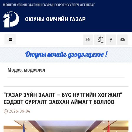
МОНГОЛ УЛСЫН ЗАСГИЙН ГАЗРЫН ХЭРЭГЖҮҮЛЭГЧ АГЕНТЛАГ
ОЮУНЫ ӨМЧИЙН ГАЗАР
ᠮᠣᠨ
EN
Оюуны өмчийг дээдэлцгээе !
Мэдээ, мэдээлэл
“ГАЗАР ЗҮЙН ЗААЛТ – БҮС НУТГИЙН ХӨГЖИЛ”
СЭДЭВТ СУРГАЛТ ЗАВХАН АЙМАГТ БОЛЛОО
2026-06-04