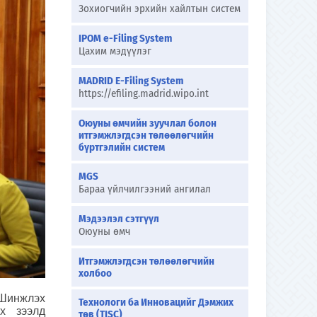
Зохиогчийн эрхийн хайлтын систем
IPOM e-Filing System
Цахим мэдүүлэг
MADRID E-Filing System
https://efiling.madrid.wipo.int
Оюуны өмчийн зуучлал болон
итгэмжлэгдсэн төлөөлөгчийн
бүртгэлийн систем
MGS
Бараа үйлчилгээний ангилал
Мэдээлэл сэтгүүл
Оюуны өмч
Итгэмжлэгдсэн төлөөлөгчийн
холбоо
“Шинжлэх
Технологи ба Инновацийг Дэмжих
х зээлд
төв (TISC)