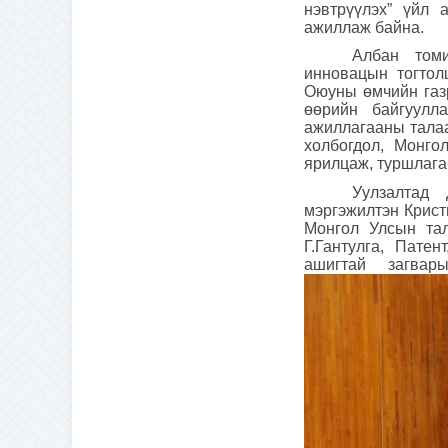
нэвтрүүлэх” үйл 
ажиллаж байна.
Албан том
инновацын тогтол
Оюуны өмчийн газр
өөрийн байгуулл
ажиллагааны талаа
холбогдол, Монго
ярилцаж, туршлага
Уулзалтад
мэргэжилтэн Крист
Монгол Улсын та
Г.Гантулга, Пате
ашигтай загвар