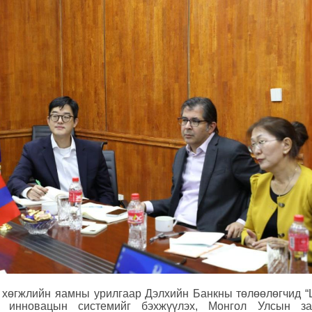
, хөгжлийн яамны урилгаар Дэлхийн Банкны төлөөлөгчид 
и, инновацын системийг бэхжүүлэх, Монгол Улсын за