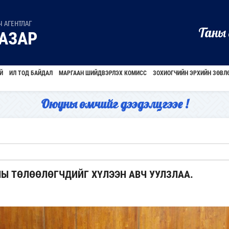
 АГЕНТЛАГ
Таны 
АЗАР
Й
ИЛ ТОД БАЙДАЛ
МАРГААН ШИЙДВЭРЛЭХ КОМИСС
ЗОХИОГЧИЙН ЭРХИЙН ЗӨВЛ
Оюуны өмчийг дээдэлцгээе !
Ы ТӨЛӨӨЛӨГЧДИЙГ ХҮЛЭЭН АВЧ УУЛЗЛАА.