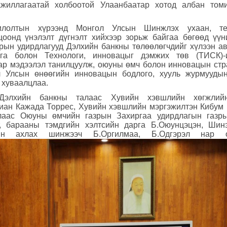
ажиллагаатай холбоотой Улаанбаатар хотод албан том
илолтын хүрээнд Монгол Улсын Шинжлэх ухаан, тех
цоонд үнэлэлт дүгнэлт хийхээр зорьж байгаа бөгөөд үүн
ын удирдлагууд Дэлхийн банкны төлөөлөгчдийг хүлээн ав
ага болон Технологи
, инновацыг
дэмжих төв
(
ТИСК
)-
р мэдээлэл танилцуулж, оюуны өмч болон инновацын стра
л Улсын өнөөгийн инновацын бодлого, хууль журмууды
 хуваалцлаа.
 Дэлхийн банкны талаас Хувийн хэвшлийн хөгжлий
иан Кажада Торрес, Хувийн хэвшлийн мэргэжилтэн Кибум 
лаас Оюуны өмчийн газрын Захиргаа удирдлагын газр
нт, барааны тэмдгийн хэлтсийн дарга Б.Оюунцэцэн, Шин
ын ахлах шинжээч Б.Оргилмаа, Б.Одгэрэл нар о