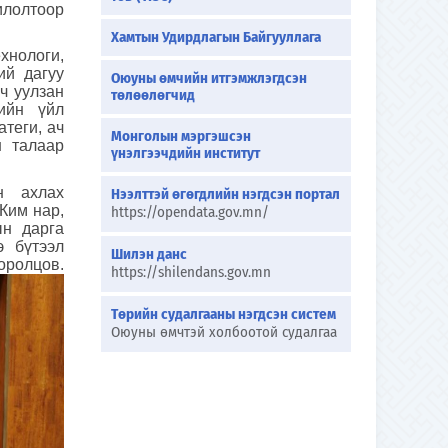
илолтоор
Хамтын Удирдлагын Байгууллага
нологи,
ий дагуу
Оюуны өмчийн итгэмжлэгдсэн
ч уулзан
төлөөлөгчид
ийн үйл
теги, ач
Монголын мэргэшсэн
н талаар
үнэлгээчдийн институт
н ахлах
Нээлттэй өгөгдлийн нэгдсэн портал
Ким нар,
https://opendata.gov.mn/
ын дарга
э бүтээл
Шилэн данс
ролцов.
https://shilendans.gov.mn
Төрийн судалгааны нэгдсэн систем
Оюуны өмчтэй холбоотой судалгаа