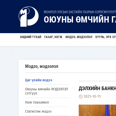
МОНГОЛ УЛСЫН ЗАСГИЙН ГАЗРЫН ХЭРЭГЖҮҮЛЭГЧ
ОЮУНЫ ӨМЧИЙН Г
БИДНИЙ ТУХАЙ
ГАЗАР, НЭГЖ
МЭДЭЭ, МЭДЭЭЛЭЛ
ХУУЛЬ, ЭРХ ЗҮ
Мэдээ, мэдээлэл
Цаг үеийн мэдээ
ДЭЛХИЙН БАНКН
Оюуны өмчийн МЭДЭЭЛЭЛ
сэтгүүл
2025-10-15
Ном товхимол
Статистик мэдээ