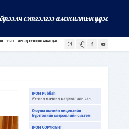
бүтээлч сэтгэлгээ амжилтын үндэс
ӨЛ
11-11
ИРГЭД ХҮЛЭЭЖ АВАХ ЦАГ
ᠮᠣᠨ
EN
IPOM Publish
АҮ-ийн өмчийн мэдээллийн сан
Оюуны өмчийн лицензийн
бүртгэлийн мэдээллийн систем
IPOM COPYRIGHT