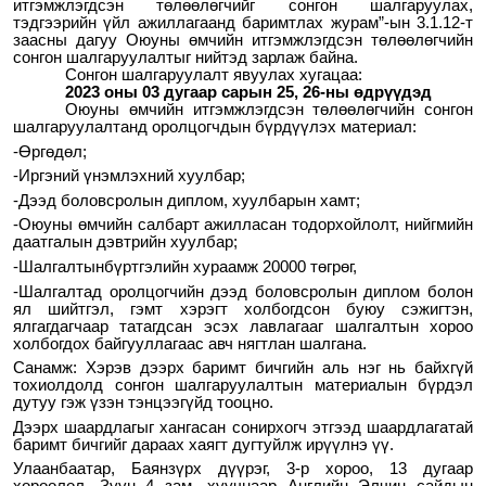
итгэмжлэгдсэн төлөөлөгчийг сонгон шалгаруулах,
тэдгээрийн үйл ажиллагаанд баримтлах журам
”-ын 3.1.12-т
заасны дагуу
Оюуны өмчийн итгэмжлэгдсэн төлөөлөгчийн
сонгон шалгаруулалтыг нийтэд зарлаж байна.
Сонгон шалгаруулалт явуулах хугацаа:
2023 оны 03 дугаар сарын 25, 26-ны өдрүүдэд
Оюуны өмчийн итгэмжлэгдсэн төлөөлөгчийн сонгон
шалгаруулалтанд оролцогчдын бүрдүүлэх материал:
-Ө
ргөдөл;
-И
ргэний үнэмлэх
ний хуулбар
;
-Д
ээд боловсролын диплом, хуулбарын хамт;
-О
юуны өмчийн салбарт ажилласан тодорхойлолт, нийгмийн
даатгалын дэвтрийн хуулбар;
-Ш
алгалтын
бүртгэлийн хураамж
20
000 төгрөг,
-
Шалгалтад оролцогчийн дээд боловсролын диплом болон
ял шийтгэл, гэмт хэрэгт холбогдсон буюу сэжигтэн,
ялгагдагчаар татагдсан эсэх лавлагааг шалгалтын хороо
холбогдох байгууллагаас авч нягтлан шалгана.
Санамж: Хэрэв дээрх барим
т
бичгийн аль нэг нь байхгүй
тохиолдолд сонгон шалгаруулалтын материалын бүрдэл
дутуу гэж үзэн тэнцээгүйд тооцно.
Дээрх шаардлагыг хангасан сонирхогч этгээд шаардлагатай
баримт бичгийг дараах хаягт дугтуйлж ирүүлнэ үү.
Улаанбаатар,
Баянзүрх
дүүрэг,
3
-р хороо,
13 дугаар