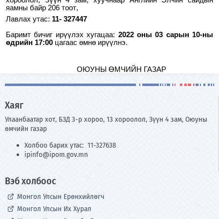
хороолол, Зүүн 4 зам, хуучнаар Английн Элчин сайдын
яамны
байр
206
тоот
,
Лавлах утас:
11-
327447
Баримт бичиг ирүүлэх хугацаа:
2022 оны 0
3
сарын 1
0
-ны
өдрийн
1
7
:00
цагаас өмнө ирүүлнэ.
ОЮУНЫ ӨМЧИЙН ГАЗАР
Хаяг
Улаанбаатар хот, БЗД 3-р хороо, 13 хороолол, Зүүн 4 зам, Оюуны
өмчийн газар
Холбоо барих утас: 11-327638
ipinfo@ipom.gov.mn
Вэб холбоос
Монгол Улсын Ерөнхийлөгч
Монгол Улсын Их Хурал