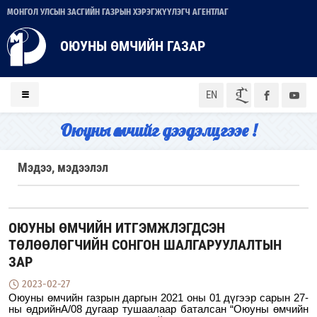
МОНГОЛ УЛСЫН ЗАСГИЙН ГАЗРЫН ХЭРЭГЖҮҮЛЭГЧ АГЕНТЛАГ
ОЮУНЫ ӨМЧИЙН ГАЗАР
ᠮᠣᠨ
EN
Оюуны өмчийг дээдэлцгээе !
Мэдээ, мэдээлэл
ОЮУНЫ ӨМЧИЙН ИТГЭМЖЛЭГДСЭН
ТӨЛӨӨЛӨГЧИЙН СОНГОН ШАЛГАРУУЛАЛТЫН
ЗАР
2023-02-27
Оюуны өмчийн газрын даргын 2021 оны
0
1 дүгээр сарын 27-
ны өдрийн
А/08 дугаар тушаал
аар баталсан “
Оюуны өмчийн