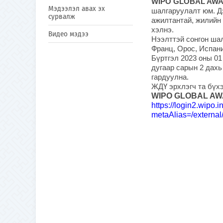
WIPO GLOBAL AW
Мэдээлэл авах эх
шалгаруулалт юм. Д
сурвалж
ажилтантай, жилийн 
хэлнэ.
Видео мэдээ
Нээлттэй сонгон шал
Франц, Орос, Испан
Бүртгэл 2023 оны 01
дугаар сарын 2 дахь
гардуулна.
ЖДҮ эрхлэгч та бүхэ
WIPO GLOBAL A
https://login2.wipo.
metaAlias=/external