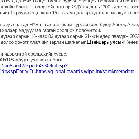
ARDS
-д дэлхийн өнцөг булан бүрээс оролцох боломжтой нээлтт
элхийн банкны тодорхойлолтоор ЖДҮ гэдэг нь “300 хүртэлх тоо
нийт борлуулалт,орлого 15 сая ам.доллар хүртэлх аж ахуйн нэгж
гаруулалтад НҮБ-ын албан ёсны зургаан хэл буюу Англи, Араб,
и хэлээр мэдүүлгээ гарган оролцох боломжтой.
 дүгээр сарын 16-наас 03 дугаар
с
арын 31-ний өдөр явагдаж 202
 долоо хоногт ялагчийг зарлан шагналыг
Швейцарь улс
ын
Женев
н идэвхитэй оролцохийг хүсье.
WARDS
-дбүртгүүлэх холбоос:
int/am/saml2/jsp/idpSSOInit.jsp?
/idp&spEntityID=https://g lobal-awards.wipo.int/saml/metadata