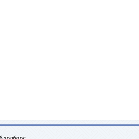
б холбоос