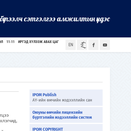
бүтээлч сэтгэлгээ амжилтын үндэс
ӨЛ
11-11
ИРГЭД ХҮЛЭЭЖ АВАХ ЦАГ
ᠮᠣᠨ
EN
IPOM Publish
АҮ-ийн өмчийн мэдээллийн сан
Оюуны өмчийн лицензийн
гцээ
бүртгэлийн мэдээллийн систем
хлэгчид,
IPOM COPYRIGHT