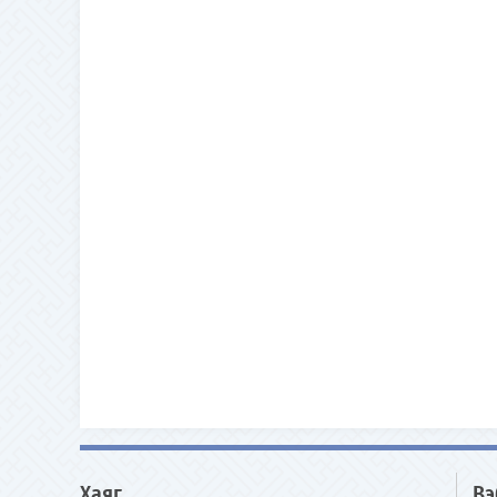
Хаяг
Вэ