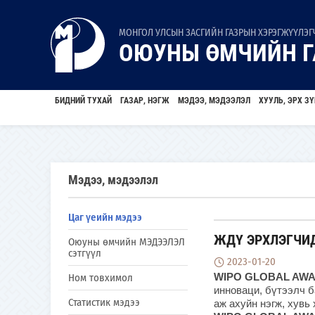
МОНГОЛ УЛСЫН ЗАСГИЙН ГАЗРЫН ХЭРЭГЖҮҮЛЭГЧ
ОЮУНЫ ӨМЧИЙН Г
БИДНИЙ ТУХАЙ
ГАЗАР, НЭГЖ
МЭДЭЭ, МЭДЭЭЛЭЛ
ХУУЛЬ, ЭРХ ЗҮ
Мэдээ, мэдээлэл
Цаг үеийн мэдээ
ЖДҮ ЭРХЛЭГЧИД
Оюуны өмчийн МЭДЭЭЛЭЛ
сэтгүүл
2023-01-20
WIPO GLOBAL AW
Ном товхимол
инноваци, бүтээлч б
Статистик мэдээ
аж ахуйн нэгж, хувь