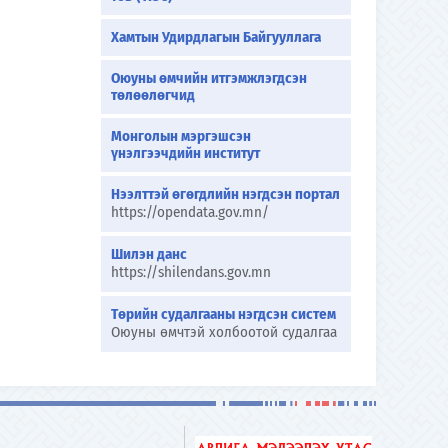
Хамтын Удирдлагын Байгууллага
Оюуны өмчийн итгэмжлэгдсэн
төлөөлөгчид
Монголын мэргэшсэн
үнэлгээчдийн институт
Нээлттэй өгөгдлийн нэгдсэн портал
https://opendata.gov.mn/
Шилэн данс
https://shilendans.gov.mn
Төрийн судалгааны нэгдсэн систем
Оюуны өмчтэй холбоотой судалгаа