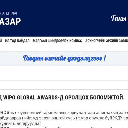
 АГЕНТЛАГ
Таны 
АЗАР
Й
ИЛ ТОД БАЙДАЛ
МАРГААН ШИЙДВЭРЛЭХ КОМИСС
ЗОХИОГЧИЙН ЭРХИЙН ЗӨВЛ
Оюуны өмчийг дээдэлцгээе !
 WIPO GLOBAL AWARDS-Д ОРОЛЦОХ БОЛОМЖТОЙ.
ARDS
нь оюуны өмчийг арилжааны зориулалтаар ашиглахын зэрэ
айдлаараа нийгэмд эерэг, онцгой хувь нэмэр оруулж буй ЖДҮ эр
 хүнийг шалгаруулдаг.