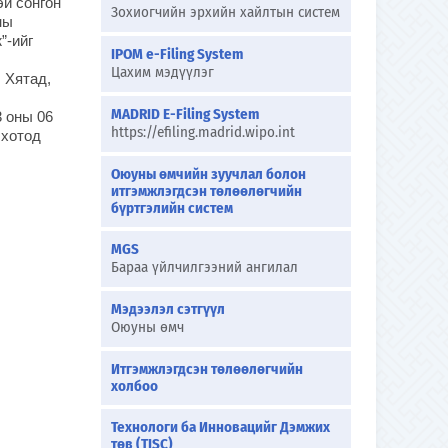
эй сонгон
Зохиогчийн эрхийн хайлтын систем
ны
”-ийг
IPOM e-Filing System
Цахим мэдүүлэг
 Хятад,
MADRID E-Filing System
3 оны 06
https://efiling.madrid.wipo.int
 хотод
Оюуны өмчийн зуучлал болон
итгэмжлэгдсэн төлөөлөгчийн
бүртгэлийн систем
MGS
Бараа үйлчилгээний ангилал
Мэдээлэл сэтгүүл
Оюуны өмч
Итгэмжлэгдсэн төлөөлөгчийн
холбоо
Технологи ба Инновацийг Дэмжих
төв (TISC)