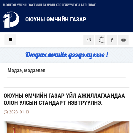
МОНГОЛ УЛСЫН ЗАСГИЙН ГАЗРЫН ХЭРЭГЖҮҮЛЭГЧ АГЕНТЛАГ
ОЮУНЫ ӨМЧИЙН ГАЗАР
ᠮᠣᠨ
EN
Оюуны өмчийг дээдэлцгээе !
Мэдээ, мэдээлэл
ОЮУНЫ ӨМЧИЙН ГАЗАР ҮЙЛ АЖИЛЛАГААНДАА
ОЛОН УЛСЫН СТАНДАРТ НЭВТРҮҮЛНЭ.
2023-01-13