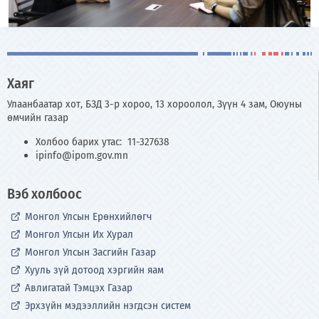
Хаяг
Улаанбаатар хот, БЗД 3-р хороо, 13 хороолол, Зүүн 4 зам, Оюуны
өмчийн газар
Холбоо барих утас: 11-327638
ipinfo@ipom.gov.mn
Вэб холбоос
Монгол Улсын Ерөнхийлөгч
Монгол Улсын Их Хурал
Монгол Улсын Засгийн Газар
Хууль зүй дотоод хэргийн яам
Авлигатай Тэмцэх Газар
Эрхзүйн мэдээллийн нэгдсэн систем