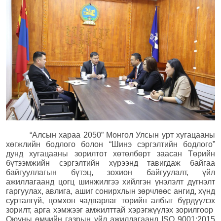
“Алсын хараа 2050” Монгол Улсын урт хугацааны
хөгжлийн бодлого болон “Шинэ сэргэлтийн бодлого”
дунд хугацааны зорилтот хөтөлбөрт заасан Төрийн
бүтээмжийн сэргэлтийн хүрээнд тавигдаж байгаа
байгууллагын бүтэц, зохион байгуулалт, үйл
ажиллагаанд цогц шинжилгээ хийлгэн үнэлэлт дүгнэлт
гаргуулах, авлига, ашиг сонирхлын зөрчлөөс ангид, хүнд
сурталгүй, цомхон чадварлаг төрийн албыг бүрдүүлэх
зорилт, арга хэмжээг амжилттай хэрэгжүүлэх зорилгоор
Оюуны өмчийн газрын үйл ажиллагаанд ISO 9001:2015