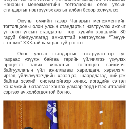
Чанарын менежментийн тогтолцооны олон улсын
стандартыг нэвтрүүлэх ажлыг албан ёсоор эхлүүллээ.
Оюуны өмчийн газар Чанарын менежментийн
тогтолцооны олон улсын стандартыг нэвтрүүлэх ажлыг
уг олон улсын стандартыг төр, хувийн хэвшлийн 80
гаруй байгууллагад амжилттай нэвтрүүлсэн “Тэнүүн
сэтгэмж” ХХК-тай хамтран гүйцэтгэнэ.
Олон улсын стандартыг нэвтрүүлснээр тус
газраас үзүүлж байгаа төрийн үйлчилгээ үзүүлэх
процесст тавих хяналтын тогтолцоо сайжирч,
байгууллагын үйл ажиллагааг харилцагч, хэрэглэгч,
иргэд үйлчлүүлэгчдийн хэрэгцээ, шаардлагад нийцэж
байгаа эсэхийг системтэйгээр хянах, иргэдийн сэтгэл
ханамжийн баталгааг хангах улмаар төрд итгэх итгэлийг
сэргээх ач холбогдолтой болно.