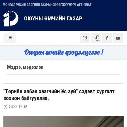
МОНГОЛ УЛСЫН ЗАСГИЙН ГАЗРЫН ХЭРЭГЖҮҮЛЭГЧ АГЕНТЛАГ
ОЮУНЫ ӨМЧИЙН ГАЗАР
ᠮᠣᠨ
EN
Оюуны өмчийг дээдэлцгээе !
Мэдээ, мэдээлэл
"Төрийн албан хаагчийн ёс зүй" сэдэвт сургалт
зохион байгууллаа.
2022-12-16