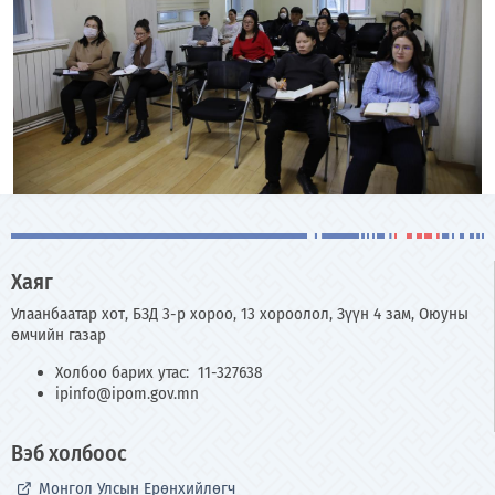
Хаяг
Улаанбаатар хот, БЗД 3-р хороо, 13 хороолол, Зүүн 4 зам, Оюуны
өмчийн газар
Холбоо барих утас: 11-327638
ipinfo@ipom.gov.mn
Вэб холбоос
Монгол Улсын Ерөнхийлөгч