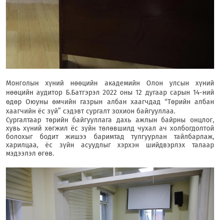
Монголын хүний нөөцийн академийн Олон улсын хүний
нөөцийн аудитор Б.Батгэрэл 2022 оны 12 дугаар сарын 14-ний
өдөр Оюуны өмчийн газрын албан хаагчдад “Төрийн албан
хаагчийн ёс зүй” сэдэвт сургалт зохион байгууллаа.
Сургалтаар төрийн байгууллага дахь ажлын байрны онцлог,
хувь хүний хөгжил ёс зүйн төлөвшилд чухал ач холбогдолтой
болохыг бодит жишээ баримтад тулгуурлан тайлбарлаж,
харилцаа, ёс зүйн асуудлыг хэрхэн шийдвэрлэх талаар
мэдээлэл өгөв
.