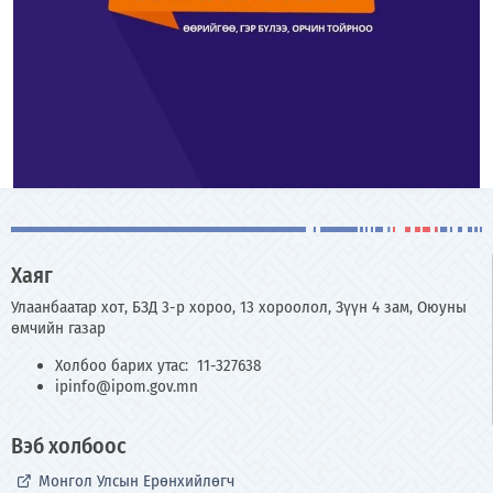
Хаяг
Улаанбаатар хот, БЗД 3-р хороо, 13 хороолол, Зүүн 4 зам, Оюуны
өмчийн газар
Холбоо барих утас: 11-327638
ipinfo@ipom.gov.mn
Вэб холбоос
Монгол Улсын Ерөнхийлөгч