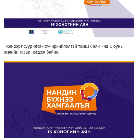
"Жендэрт суурилсан хүчирхийлэлтэй тэмцэх аян"-нд Оюуны
өмчийн газар нэгдэж байна.