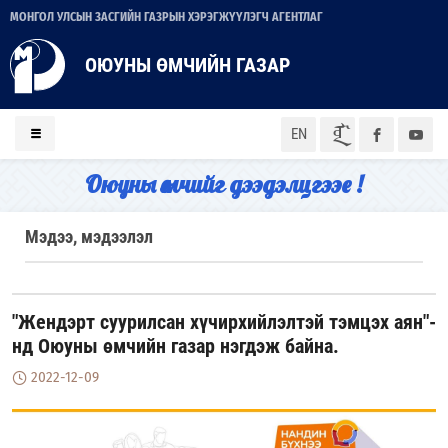
МОНГОЛ УЛСЫН ЗАСГИЙН ГАЗРЫН ХЭРЭГЖҮҮЛЭГЧ АГЕНТЛАГ
ОЮУНЫ ӨМЧИЙН ГАЗАР
ᠮᠣᠨ
EN
Оюуны өмчийг дээдэлцгээе !
Мэдээ, мэдээлэл
"Жендэрт суурилсан хүчирхийлэлтэй тэмцэх аян"-
нд Оюуны өмчийн газар нэгдэж байна.
2022-12-09