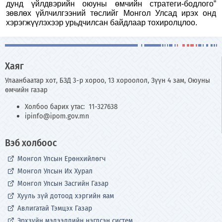
дунд үйлдвэрийн оюуны өмчийн стратеги-бодлого”
зөвлөх үйлчилгээний төслийг Монгол Улсад ирэх онд
хэрэгжүүлэхээр урьдчилсан байдлаар тохиролцлоо.
Хаяг
Улаанбаатар хот, БЗД 3-р хороо, 13 хороолол, Зүүн 4 зам, Оюуны
өмчийн газар
Холбоо барих утас: 11-327638
ipinfo@ipom.gov.mn
Вэб холбоос
Монгол Улсын Ерөнхийлөгч
Монгол Улсын Их Хурал
Монгол Улсын Засгийн Газар
Хууль зүй дотоод хэргийн яам
Авлигатай Тэмцэх Газар
Эрхзүйн мэдээллийн нэгдсэн систем