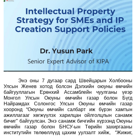
Энэ оны 7 дугаар сард Швейцарын Холбооны
Улсын Женев хотод болсон Дэлхийн оюуны өмчийн
байгууллагын Ерөнхий Ассамблейн чуулганы үеэр
Монгол Улсын Оюуны өмчийн газар болон Бүгд
Найрамдах Солонгос Улсын Оюуны өмчийн газар
хооронд “Оюуны өмчийн салбарт иж бүрэн хамтын
ажиллагааг хөгжүүлэх харилцан ойлголцлын санамж
бичиг” байгуулсан. Энэ санамж бичгийн хүрээнд Оюуны
өмчийн газар болон БНСУ-ын Төрийн захиргааны
институтийн төлөөллүүд цахим уулзалт хийж,
“Жижиг,