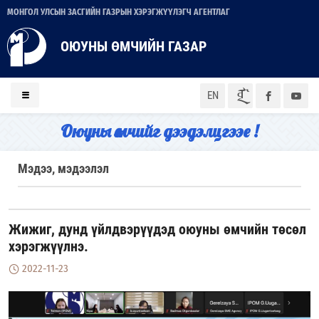
МОНГОЛ УЛСЫН ЗАСГИЙН ГАЗРЫН ХЭРЭГЖҮҮЛЭГЧ АГЕНТЛАГ
ОЮУНЫ ӨМЧИЙН ГАЗАР
ᠮᠣᠨ
EN
Оюуны өмчийг дээдэлцгээе !
Мэдээ, мэдээлэл
Жижиг, дунд үйлдвэрүүдэд оюуны өмчийн төсөл
хэрэгжүүлнэ.
2022-11-23