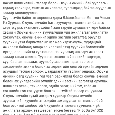
цахим шилжилтийн талаар болон Оюуны өмчийн байгууллагын
гадаад харилцаа, хамтын ажиллагаа, тулгамдаад байгаа асуудлын
талаар танилцууллаа.
Хууль зүйн байнгын хорооны дарга Л.Мөнхбаатар Монгол Улсын
Их Хурлаас Оюуны өмчийн багц хуулиудыг шинэчлэн баталж
хэрэгжүүлж эхэлснээс хойш 1 жил гаруйн хугацаа өнгөрч байгаа
хэдий ч Оюуны өмчийн зуучлагчийн үйл ажиллагааг амжилттай
хөгжүүлэх, оюуны өмчийг эдийн засгийн эргэлтэд оруулах
хуулийн үзэл баримтлалыг нэг мөр хэрэгжүүлж, хурдацтай
ажиллаж байгаад талархал илэрхийлээд хуулийн боломжийг
иргэд, олон нийтэд сурталчлан таниулахад анхаарч ажиллах
талаар санал хэллээ. Түүнчлэн зохиогчийн эрхийг зөрчдөг,
хуулбарлан тараадаг, хууль бусаар ашигладаг зэргээр
зохиогчийн амины болон эд хөрөнгийн онцгой эрхийг зөрчдөг
асуудлыг таслан зогсоох шаардлагатай гэдгийг онцолж, Оюуны
өмчийн багц хуулийн гол үзэл баримтлал болох оюуны өмчийг
болон аж үйлдвэрийн өмчийг эдийн засгийн эргэлтэд оруулах,
шинжлэх ухаан, технологи, эдийн засаг, нийгэм, соёлын
хөгжлийн гол хөшүүрэх болгох нь зүйтэй талаар санууллаа.
Оюуны өмчийн тухай анхдагч хуулиар Оюуны өмчийн
зуучлагчийн хуулийн этгээдийн зохицуулалтыг шинээр бий
болгосонтой холбоотой 4 хуулийн этгээдэд зуучлалын үйл
ажиллагаа эрхлэх зөвшөөрөл өгсөн бөгөөд “И Эс Эй Эн” ХХК