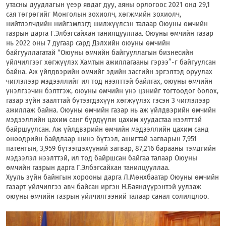
утасны дуудлагын үеэр явдаг дуу, аяны орлогоос 2021 онд 29,1
сая төгрөгийг Монголын зохиолч, хөгжмийн зохиолч,
нийтлэлчдийн нийгэмлэгд шилжүүлсэн талаар Оюуны өмчийн
газрын дарга Г.Элбэгсайхан танилцууллаа. Оюуны өмчийн газар
нь 2022 оны 7 дугаар сард Дэлхийн оюуны өмчийн
байгууллагатай “Оюуны өмчийн байгууллагын бизнесийн
үйлчилгээг хөгжүүлэх Хамтын ажиллагааны гэрээ”-г байгуулсан
байна. Аж үйлдвэрийн өмчийг эдийн засгийн эргэлтэд оруулах
чиглэлээр мэдээллийг ил тод нээлттэй байлгах, оюуны өмчийн
үнэлгээчин бэлтгэж, оюуны өмчийн үнэ цэнийг тогтоодог болох,
газар зүйн заалттай бүтээгдэхүүн хөгжүүлэх гэсэн 3 чиглэлээр
ажиллаж байна. Оюуны өмчийн газар нь аж үйлдвэрийн өмчийн
мэдээллийн цахим санг бүрдүүлж цахим хуудастаа нээлттэй
байршуулсан. Аж үйлдвэрийн өмчийн мэдээллийн цахим санд
өнөөдрийн байдлаар шинэ бүтээл, ашигтай загварын 7,951
патентын, 3,959 бүтээгдэхүүний загвар, 87,216 барааны тэмдгийн
мэдээлэл нээлттэй, ил тод байршсан байгаа талаар Оюуны
өмчийн газрын дарга Г.Элбэгсайхан танилцууллаа.
Хууль зүйн байнгын хорооны дарга Л.Мөнхбаатар Оюуны өмчийн
газарт үйлчилгээ авч байсан иргэн Н.Баяндүүрэнтэй уулзаж
оюуны өмчийн газрын үйлчилгээний талаар санал солилцлоо.