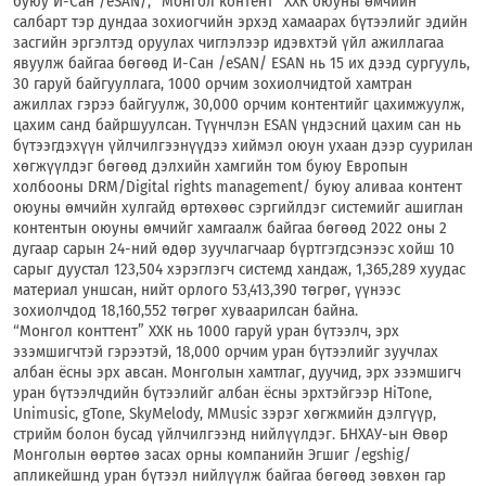
буюу И-Сан /eSAN/, “Монгол контент” ХХК оюуны өмчийн
салбарт тэр дундаа зохиогчийн эрхэд хамаарах бүтээлийг эдийн
засгийн эргэлтэд оруулах чиглэлээр идэвхтэй үйл ажиллагаа
явуулж байгаа бөгөөд И-Сан /eSAN/ ESAN нь 15 их дээд сургууль,
30 гаруй байгууллага, 1000 орчим зохиолчидтой хамтран
ажиллах гэрээ байгуулж, 30,000 орчим контентийг цахимжуулж,
цахим санд байршуулсан. Түүнчлэн ESAN үндэсний цахим сан нь
бүтээгдэхүүн үйлчилгээнүүдээ хиймэл оюун ухаан дээр суурилан
хөгжүүлдэг бөгөөд дэлхийн хамгийн том буюу Европын
холбооны DRM/Digital rights management/ буюу аливаа контент
оюуны өмчийн хулгайд өртөхөөс сэргийлдэг системийг ашиглан
контентын оюуны өмчийг хамгаалж байгаа бөгөөд 2022 оны 2
дугаар сарын 24-ний өдөр зуучлагчаар бүртгэгдсэнээс хойш 10
сарыг дуустал 123,504 хэрэглэгч системд хандаж, 1,365,289 хуудас
материал уншсан, нийт орлого 53,413,390 төгрөг, үүнээс
зохиолчдод 18,160,552 төгрөг хуваарилсан байна.
“Монгол конттент” ХХК нь 1000 гаруй уран бүтээлч, эрх
эзэмшигчтэй гэрээтэй, 18,000 орчим уран бүтээлийг зуучлах
албан ёсны эрх авсан. Монголын хамтлаг, дуучид, эрх эзэмшигч
уран бүтээлчдийн бүтээлийг албан ёсны эрхтэйгээр HiTone,
Unimusic, gTone, SkyMelody, MMusic зэрэг хөгжмийн дэлгүүр,
стрийм болон бусад үйлчилгээнд нийлүүлдэг. БНХАУ-ын Өвөр
Монголын өөртөө засах орны компанийн Эгшиг /egshig/
апликейшнд уран бүтээл нийлүүлж байгаа бөгөөд зөвхөн гар