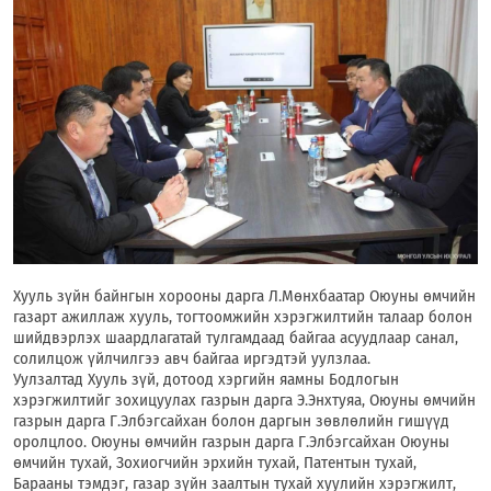
Хууль зүйн байнгын хорооны дарга Л.Мөнхбаатар Оюуны өмчийн
газарт ажиллаж хууль, тогтоомжийн хэрэгжилтийн талаар болон
шийдвэрлэх шаардлагатай тулгамдаад байгаа асуудлаар санал,
солилцож үйлчилгээ авч байгаа иргэдтэй уулзлаа.
Уулзалтад Хууль зүй, дотоод хэргийн яамны Бодлогын
хэрэгжилтийг зохицуулах газрын дарга Э.Энхтуяа, Оюуны өмчийн
газрын дарга Г.Элбэгсайхан болон даргын зөвлөлийн гишүүд
оролцлоо. Оюуны өмчийн газрын дарга Г.Элбэгсайхан Оюуны
өмчийн тухай, Зохиогчийн эрхийн тухай, Патентын тухай,
Барааны тэмдэг, газар зүйн заалтын тухай хуулийн хэрэгжилт,