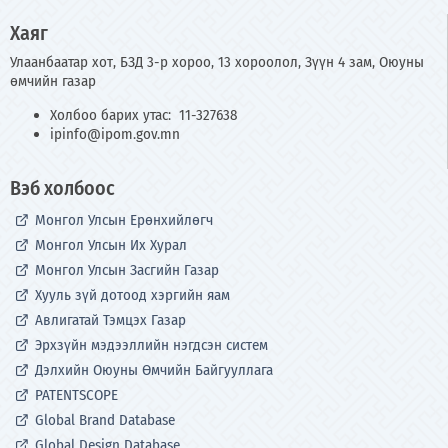
Хаяг
Улаанбаатар хот, БЗД 3-р хороо, 13 хороолол, Зүүн 4 зам, Оюуны
өмчийн газар
Холбоо барих утас: 11-327638
ipinfo@ipom.gov.mn
Вэб холбоос
Монгол Улсын Ерөнхийлөгч
Монгол Улсын Их Хурал
Монгол Улсын Засгийн Газар
Хууль зүй дотоод хэргийн яам
Авлигатай Тэмцэх Газар
Эрхзүйн мэдээллийн нэгдсэн систем
Дэлхийн Оюуны Өмчийн Байгууллага
PATENTSCOPE
Global Brand Database
Global Design Database