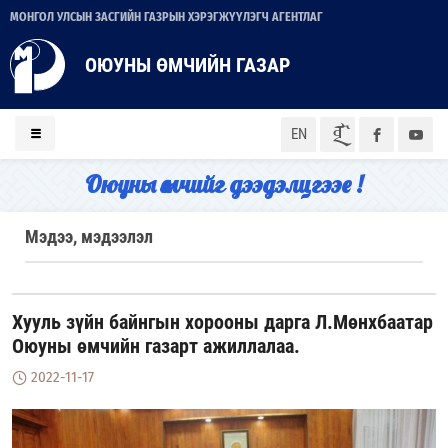
МОНГОЛ УЛСЫН ЗАСГИЙН ГАЗРЫН ХЭРЭГЖҮҮЛЭГЧ АГЕНТЛАГ
ОЮУНЫ ӨМЧИЙН ГАЗАР
ᠮᠣᠨ
EN
Оюуны өмчийг дээдэлцгээе !
Мэдээ, мэдээлэл
Хууль зүйн байнгын хорооны дарга Л.Мөнхбаатар
Оюуны өмчийн газарт ажиллалаа.
2022-11-17