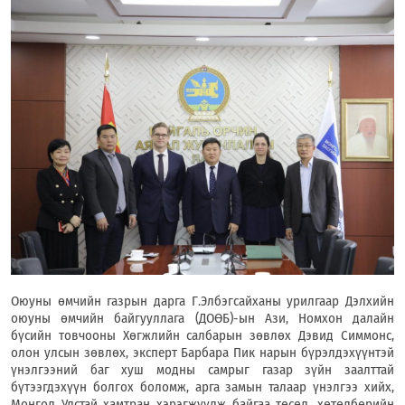
Оюуны өмчийн газрын дарга Г.Элбэгсайханы урилгаар Дэлхийн 
оюуны өмчийн байгууллага (ДОӨБ)-ын Ази, Номхон далайн 
бүсийн товчооны Хөгжлийн салбарын зөвлөх Дэвид Симмонс, 
олон улсын зөвлөх, эксперт Барбара Пик нарын бүрэлдэхүүнтэй 
үнэлгээний баг хуш модны самрыг газар зүйн заалттай 
бүтээгдэхүүн болгох боломж, арга замын талаар үнэлгээ хийх, 
Монгол Улстай хамтран хэрэгжүүлж байгаа төсөл, хөтөлбөрийн 