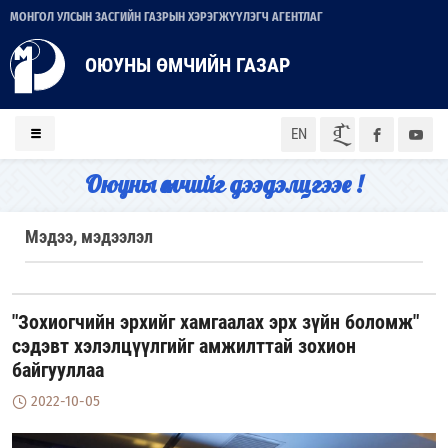
МОНГОЛ УЛСЫН ЗАСГИЙН ГАЗРЫН ХЭРЭГЖҮҮЛЭГЧ АГЕНТЛАГ
ОЮУНЫ ӨМЧИЙН ГАЗАР
ᠮᠣᠨ
EN
Оюуны өмчийг дээдэлцгээе !
Мэдээ, мэдээлэл
"Зохиогчийн эрхийг хамгаалах эрх зүйн боломж"
сэдэвт хэлэлцүүлгийг амжилттай зохион
байгууллаа
2022-10-05