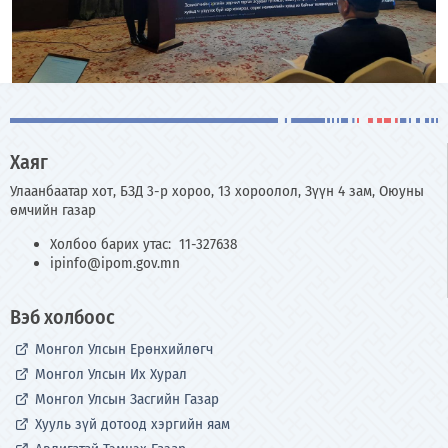
Хаяг
Улаанбаатар хот, БЗД 3-р хороо, 13 хороолол, Зүүн 4 зам, Оюуны
өмчийн газар
Холбоо барих утас: 11-327638
ipinfo@ipom.gov.mn
Вэб холбоос
Монгол Улсын Ерөнхийлөгч
Монгол Улсын Их Хурал
Монгол Улсын Засгийн Газар
Хууль зүй дотоод хэргийн яам