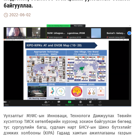
байгууллаа.
2022-06-02
Уулзалтыг МУИС-ын Инноваци, Технологи Дамжуулах Төвийн
хүсэлтээр ТИСК хөтөлбөрийн хүрээнд зохион байгуулсан бөгөөд
тус сургуулийн багш, судлаач нарт БНСУ-ын Шинэ бүтээлийг
дэмжих холбооны (KIPA) Гадаад хамтын ажиллагааны газрын