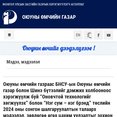
МОНГОЛ УЛСЫН ЗАСГИЙН ГАЗРЫН ХЭРЭГЖҮҮЛЭГЧ АГЕНТЛАГ
ОЮУНЫ ӨМЧИЙН ГАЗАР
ᠮᠣᠨ
EN
Оюуны өмчийг дээдэлцгээе !
Мэдээ, мэдээлэл
Оюуны өмчийн газраас БНСУ-ын Оюуны өмчийн
газар болон Шинэ бүтээлийг дэмжих холбооноос
хэрэгжүүлж буй “Оновчтой технологийг
хөгжүүлэх” болон “Нэг сум – нэг брэнд” төслийн
2024 оны сонгон шалгаруулалтын талаарх
мэдээлэл, зөвлөгөө өгөх цахим уулзалтыг зохион