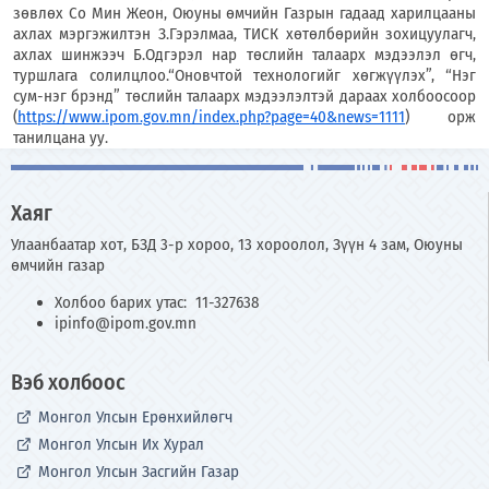
зөвлөх Со Мин Жеон, Оюуны өмчийн Газрын гадаад харилцааны
ахлах мэргэжилтэн З.Гэрэлмаа, ТИСК хөтөлбөрийн зохицуулагч,
ахлах шинжээч Б.Одгэрэл нар төслийн талаарх мэдээлэл өгч,
туршлага солилцлоо.“Оновчтой технологийг хөгжүүлэх”, “Нэг
сум-нэг брэнд” төслийн талаарх мэдээлэлтэй дараах холбоосоор
(
https://www.ipom.gov.mn/index.php?page=40&news=1111
) орж
танилцана уу.
Хаяг
Улаанбаатар хот, БЗД 3-р хороо, 13 хороолол, Зүүн 4 зам, Оюуны
өмчийн газар
Холбоо барих утас: 11-327638
ipinfo@ipom.gov.mn
Вэб холбоос
Монгол Улсын Ерөнхийлөгч
Монгол Улсын Их Хурал
Монгол Улсын Засгийн Газар