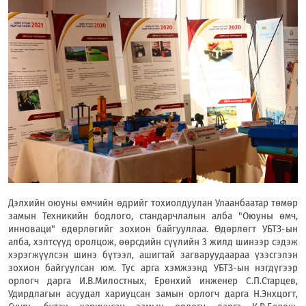
Дэлхийн оюуны өмчийн өдрийг тохиолдуулан Улаанбаатар төмөр
замын Техникийн бодлого, стандарчлалын алба "Оюуны өмч,
инноваци" өдөрлөгийг зохион байгууллаа. Өдөрлөгт УБТЗ-ын
алба, хэлтсүүд оролцож, өөрсдийн сүүлийн 3 жилд шинээр сэдэж
хэрэгжүүлсэн шинэ бүтээл, ашигтай загваруудаараа үзэсгэлэн
зохион байгуулсан юм. Тус арга хэмжээнд УБТЗ-ын нэгдүгээр
орлогч дарга И.В.Милостных, Ерөнхий инженер С.П.Старцев,
Удирдлагын асуудал хариуцсан замын орлогч дарга Н.Энхцогт,