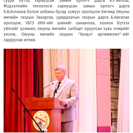
Суурь бүтэц хариуцсан замын орлогч дарга К.Р.Белош,
Мэдээллийн технологи хариуцсан замын орлогч дарга
К.В.Асланов болон албаны бусад хүмүүс оролцсон бөгөөд Оюуны
өмчийн газрын Захиргаа, удирдлагын газрын дарга Б.Амгалан
оролцож, УБТЗ ХНН-ийг шинийг санаачлах, зохион бүтээх
үйлсийг дэмжин, оюуны өмчийн салбарт оруулсан хувь нэмрийг
үнэлж, Оюуны өмчийн газрын "Хүндэт өргөмжлөл"-ийг
гардуулан өглөө.