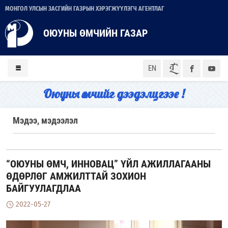
МОНГОЛ УЛСЫН ЗАСГИЙН ГАЗРЫН ХЭРЭГЖҮҮЛЭГЧ АГЕНТЛАГ
ОЮУНЫ ӨМЧИЙН ГАЗАР
ᠮᠣᠨ
EN
Оюуны өмчийг дээдэлцгээе !
Мэдээ, мэдээлэл
“ОЮУНЫ ӨМЧ, ИННОВАЦ” ҮЙЛ АЖИЛЛАГААНЫ
ӨДӨРЛӨГ АМЖИЛТТАЙ ЗОХИОН
БАЙГУУЛАГДЛАА
2022-05-27