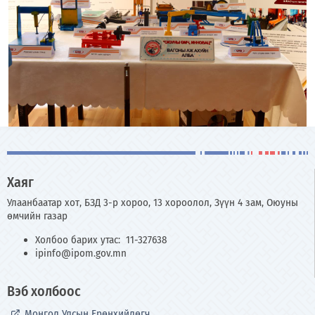
Хаяг
Улаанбаатар хот, БЗД 3-р хороо, 13 хороолол, Зүүн 4 зам, Оюуны
өмчийн газар
Холбоо барих утас: 11-327638
ipinfo@ipom.gov.mn
Вэб холбоос
Монгол Улсын Ерөнхийлөгч