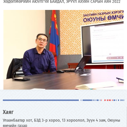
ХӨДӨЛМӨРИЙН АЮУЛГҮЙ БАЙДАЛ, ЭРҮҮЛ АХУЙН САРЫН АЯН 2022
Хаяг
Улаанбаатар хот, БЗД 3-р хороо, 13 хороолол, Зүүн 4 зам, Оюуны
өмчийн газар