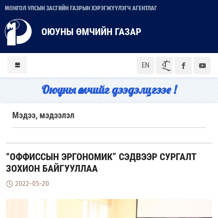
МОНГОЛ УЛСЫН ЗАСГИЙН ГАЗРЫН ХЭРЭГЖҮҮЛЭГЧ АГЕНТЛАГ
ОЮУНЫ ӨМЧИЙН ГАЗАР
ᠮᠣᠨ
EN
Оюуны өмчийг дээдэлцгээе !
Мэдээ, мэдээлэл
“ОФФИССЫН ЭРГОНОМИК” СЭДВЭЭР СУРГАЛТ
ЗОХИОН БАЙГУУЛЛАА
2022-05-20