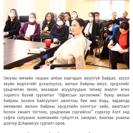
Оюуны өмчийн газрын албан хаагчдын аюулгүй байдал, эрүүл
ахуйн мэдлэгийг дээшлүүлэх, ажлын байрны аюул, эрсдэлийг
урьдчилан таних, анхаарах асуудлуудын талаар мэдлэг өгөх
зорилго бүхий сургалтыг “Офиссын эргономик” буюу ажлын
байрны зохион байгуулалт ажилтны бие мах бодь, чадавхад
нөлөөлөх ажлын байрны эрсдэлийн үнэлгээг хийх, ажиглалт
болон хяналт тогтоох, урьдчилан сэргийлэх” сэдвээр Хэлт энд
сэфти солушинс компанийн гүйцэтгэх захирал, Анагаах ухааны
доктор Д.Нарансүх сургалт оров.