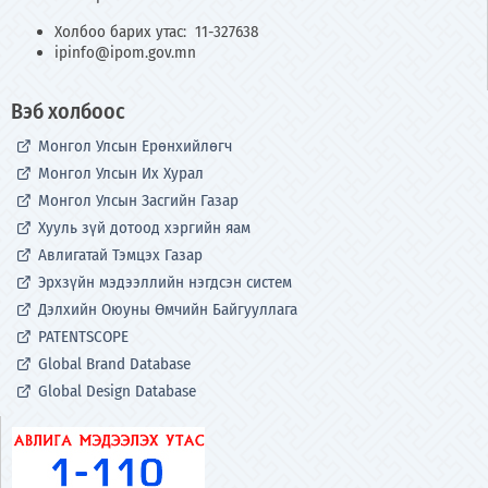
Холбоо барих утас: 11-327638
ipinfo@ipom.gov.mn
Вэб холбоос
Монгол Улсын Ерөнхийлөгч
Монгол Улсын Их Хурал
Монгол Улсын Засгийн Газар
Хууль зүй дотоод хэргийн яам
Авлигатай Тэмцэх Газар
Эрхзүйн мэдээллийн нэгдсэн систем
Дэлхийн Оюуны Өмчийн Байгууллага
PATENTSCOPE
Global Brand Database
Global Design Database