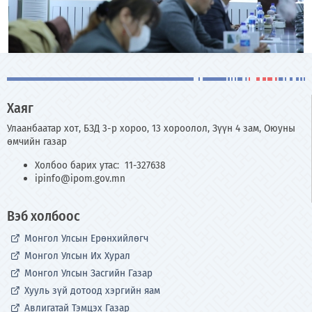
Хаяг
Улаанбаатар хот, БЗД 3-р хороо, 13 хороолол, Зүүн 4 зам, Оюуны
өмчийн газар
Холбоо барих утас: 11-327638
ipinfo@ipom.gov.mn
Вэб холбоос
Монгол Улсын Ерөнхийлөгч
Монгол Улсын Их Хурал
Монгол Улсын Засгийн Газар
Хууль зүй дотоод хэргийн яам
Авлигатай Тэмцэх Газар