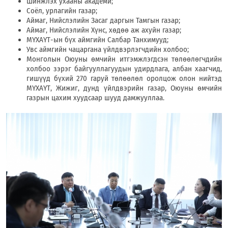
Шинжлэх ухааны академи;
Соёл, урлагийн газар;
Аймаг, Нийслэлийн Засаг даргын Тамгын газар;
Аймаг, Нийслэлийн Хүнс, хөдөө аж ахуйн газар;
МҮХАҮТ-ын бүх аймгийн Салбар Танхимууд;
Увс аймгийн чацаргана үйлдвэрлэгчдийн холбоо;
Монголын Оюуны өмчийн итгэмжлэгдсэн төлөөлөгчдийн
холбоо зэрэг байгууллагуудын удирдлага, албан хаагчид,
гишүүд бүхий 270 гаруй төлөөлөл оролцож олон нийтэд
МҮХАҮТ, Жижиг, дунд үйлдвэрийн газар, Оюуны өмчийн
газрын цахим хуудсаар шууд дамжууллаа.