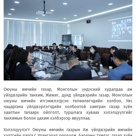
Оюуны өмчийн газар, Монголын үндэсний худалдаа аж
үйлдвэрийн танхим, Жижиг, дунд үйлдвэрийн газар, Монголын
оюуны өмчийн итгэмжлэгдсэн төлөөлөгчдийн холбоо, Увс
чацаргана үйлдвэрлэгчдийн холбоотой хамтран газар зүйн
заалтын талаарх ойлголт, туршлага хуваах хэлэлцүүлгийг
танхимын болон цахим хэлбэрээр явууллаа.
Хэлэлцүүлэгт Оюуны өмчийн газрын Аж үйлдвэрийн өмчийн
хэлтсийн дарга С.Урангэрэл оролцож, Барааны тэмдэг, газар зүйн