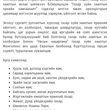
заалтын ахлах шинжээч Б.Оюунцэцэн “Газар зүйн заалтын
эрхийн хамгаалалт” сэдвээр илтгэл тавин оролцогчдын
цахимаар илгээсэн асуултад хариулж, ойлголт өгсөн байна.
Энэхүү сургалт, уулзалтын хүрээнд газар зүйн заалтын ерөнхий
ойлголт, ач холбогдол, тавигдах шаардлагууд, газар нутгийн
байгаль, цаг уурын онцлог, ард иргэдийн өв соёл шингэсэн
брэнд бүтээгдэхүүнийг бий болгоход газар зүйн заалтын ач
холбогдон болон “Увсын чацаргана” газар зүйн заалтыг
Монголоос анх удаа Европын Холбоонд бүртгүүлэхэд гарсан
сорилт, туршлагаас хуваалцав.
Арга хэмжээнд:
Хууль зүй, дотоод хэргийн яам;
Гадаад харилцааны яам;
Хүнс, хөдөө аж ахуй, хөнгөн үйлдвэрийн яам;
Эдийн засаг хөгжлийн яам;
Соёлын яам;
Байгаль орчин, аялал жуулчлалын яам;
Мэргэжлийн хяналтын ерөнхий газар;
Жижиг, дунд үйлдвэрийн газар;
Шинжлэх Ухааны Парк;