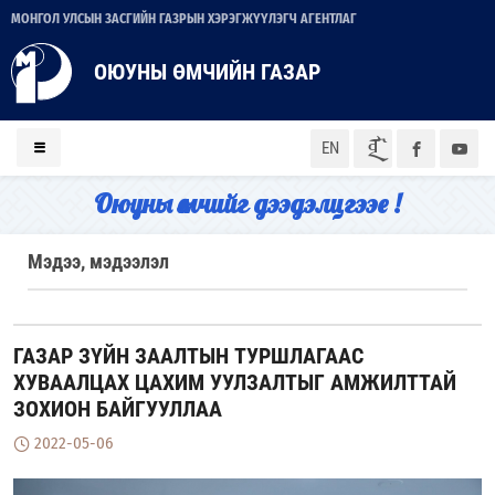
МОНГОЛ УЛСЫН ЗАСГИЙН ГАЗРЫН ХЭРЭГЖҮҮЛЭГЧ АГЕНТЛАГ
ОЮУНЫ ӨМЧИЙН ГАЗАР
ᠮᠣᠨ
EN
Оюуны өмчийг дээдэлцгээе !
Мэдээ, мэдээлэл
ГАЗАР ЗҮЙН ЗААЛТЫН ТУРШЛАГААС
ХУВААЛЦАХ ЦАХИМ УУЛЗАЛТЫГ АМЖИЛТТАЙ
ЗОХИОН БАЙГУУЛЛАА
2022-05-06