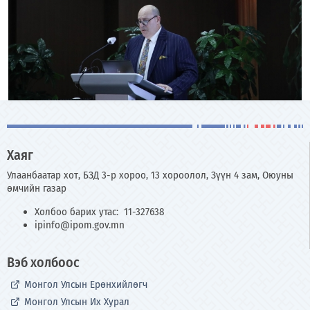
Хаяг
Улаанбаатар хот, БЗД 3-р хороо, 13 хороолол, Зүүн 4 зам, Оюуны
өмчийн газар
Холбоо барих утас: 11-327638
ipinfo@ipom.gov.mn
Вэб холбоос
Монгол Улсын Ерөнхийлөгч
Монгол Улсын Их Хурал