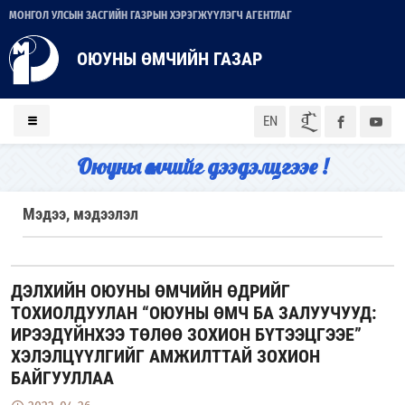
МОНГОЛ УЛСЫН ЗАСГИЙН ГАЗРЫН ХЭРЭГЖҮҮЛЭГЧ АГЕНТЛАГ
ОЮУНЫ ӨМЧИЙН ГАЗАР
ᠮᠣᠨ
EN
Оюуны өмчийг дээдэлцгээе !
Мэдээ, мэдээлэл
ДЭЛХИЙН ОЮУНЫ ӨМЧИЙН ӨДРИЙГ
ТОХИОЛДУУЛАН “ОЮУНЫ ӨМЧ БА ЗАЛУУЧУУД:
ИРЭЭДҮЙНХЭЭ ТӨЛӨӨ ЗОХИОН БҮТЭЭЦГЭЭЕ”
ХЭЛЭЛЦҮҮЛГИЙГ АМЖИЛТТАЙ ЗОХИОН
БАЙГУУЛЛАА