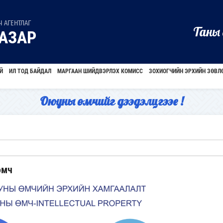
 АГЕНТЛАГ
Таны 
АЗАР
Й
ИЛ ТОД БАЙДАЛ
МАРГААН ШИЙДВЭРЛЭХ КОМИСС
ЗОХИОГЧИЙН ЭРХИЙН ЗӨВЛ
Оюуны өмчийг дээдэлцгээе !
өмч