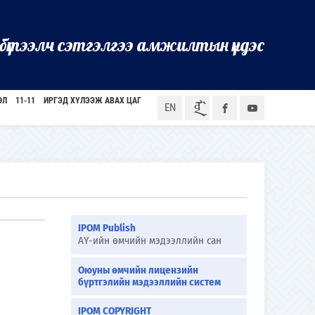
бүтээлч сэтгэлгээ амжилтын үндэс
ӨЛ
11-11
ИРГЭД ХҮЛЭЭЖ АВАХ ЦАГ
ᠮᠣᠨ
EN
IPOM Publish
АҮ-ийн өмчийн мэдээллийн сан
Оюуны өмчийн лицензийн
бүртгэлийн мэдээллийн систем
IPOM COPYRIGHT