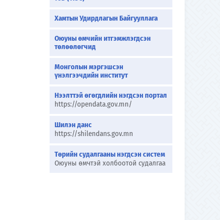
Хамтын Удирдлагын Байгууллага
Оюуны өмчийн итгэмжлэгдсэн
төлөөлөгчид
Монголын мэргэшсэн
үнэлгээчдийн институт
Нээлттэй өгөгдлийн нэгдсэн портал
https://opendata.gov.mn/
Шилэн данс
https://shilendans.gov.mn
Төрийн судалгааны нэгдсэн систем
Оюуны өмчтэй холбоотой судалгаа