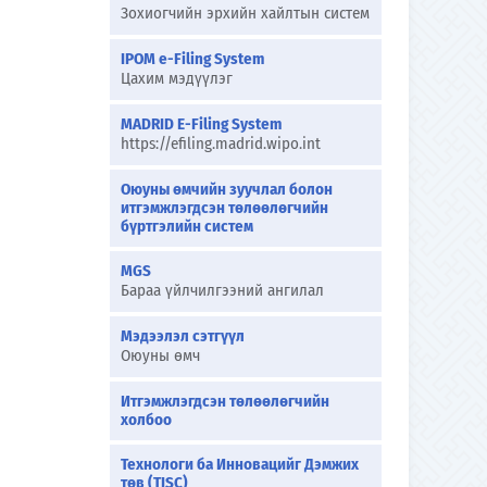
Зохиогчийн эрхийн хайлтын систем
IPOM e-Filing System
Цахим мэдүүлэг
MADRID E-Filing System
https://efiling.madrid.wipo.int
Оюуны өмчийн зуучлал болон
итгэмжлэгдсэн төлөөлөгчийн
бүртгэлийн систем
MGS
Бараа үйлчилгээний ангилал
Мэдээлэл сэтгүүл
Оюуны өмч
Итгэмжлэгдсэн төлөөлөгчийн
холбоо
Технологи ба Инновацийг Дэмжих
төв (TISC)