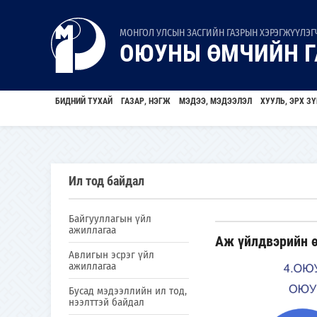
МОНГОЛ УЛСЫН ЗАСГИЙН ГАЗРЫН ХЭРЭГЖҮҮЛЭГЧ
ОЮУНЫ ӨМЧИЙН Г
БИДНИЙ ТУХАЙ
ГАЗАР, НЭГЖ
МЭДЭЭ, МЭДЭЭЛЭЛ
ХУУЛЬ, ЭРХ ЗҮ
Ил тод байдал
Байгууллагын үйл
ажиллагаа
Аж үйлдвэрийн 
Авлигын эсрэг үйл
ажиллагаа
Бусад мэдээллийн ил тод,
нээлттэй байдал