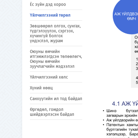
Ёс зүйн дэд хороо
Үйлчилгээний төрөл
Зөвшөөрөл олгох, сунгах,
түдгэлзүүлэх, сэргээх,
хүчингүй болгох
үндэслэл, журам
Оюуны өмчийн
итгэмжлэгдсэн төлөөлөгч,
Оюуны өмчийн
зуучлагчийн мэдээлэл
Үйлчилгээний хөлс
Хүний нөөц
Санхүүгийн ил тод байдал
Өргөдөл, гомдол
шийдвэрлэсэн байдал