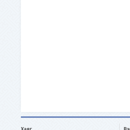
Хаяг
Вэ