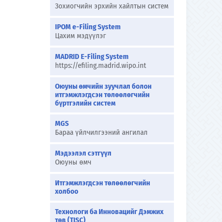
Зохиогчийн эрхийн хайлтын систем
IPOM e-Filing System
Цахим мэдүүлэг
MADRID E-Filing System
https://efiling.madrid.wipo.int
Оюуны өмчийн зуучлал болон
итгэмжлэгдсэн төлөөлөгчийн
бүртгэлийн систем
MGS
Бараа үйлчилгээний ангилал
Мэдээлэл сэтгүүл
Оюуны өмч
Итгэмжлэгдсэн төлөөлөгчийн
холбоо
Технологи ба Инновацийг Дэмжих
төв (TISC)