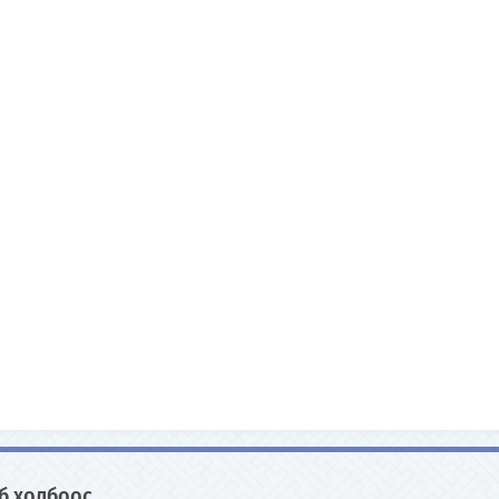
б холбоос