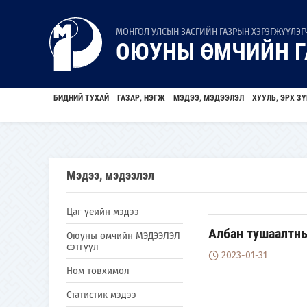
МОНГОЛ УЛСЫН ЗАСГИЙН ГАЗРЫН ХЭРЭГЖҮҮЛЭГЧ
ОЮУНЫ ӨМЧИЙН Г
БИДНИЙ ТУХАЙ
ГАЗАР, НЭГЖ
МЭДЭЭ, МЭДЭЭЛЭЛ
ХУУЛЬ, ЭРХ ЗҮ
Мэдээ, мэдээлэл
Цаг үеийн мэдээ
Албан тушаалтны
Оюуны өмчийн МЭДЭЭЛЭЛ
сэтгүүл
2023-01-31
Ном товхимол
Статистик мэдээ