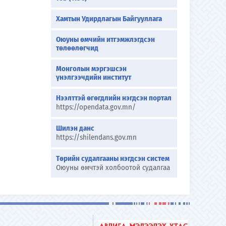
Хамтын Удирдлагын Байгууллага
Оюуны өмчийн итгэмжлэгдсэн
төлөөлөгчид
Монголын мэргэшсэн
үнэлгээчдийн институт
Нээлттэй өгөгдлийн нэгдсэн портал
https://opendata.gov.mn/
Шилэн данс
https://shilendans.gov.mn
Төрийн судалгааны нэгдсэн систем
Оюуны өмчтэй холбоотой судалгаа