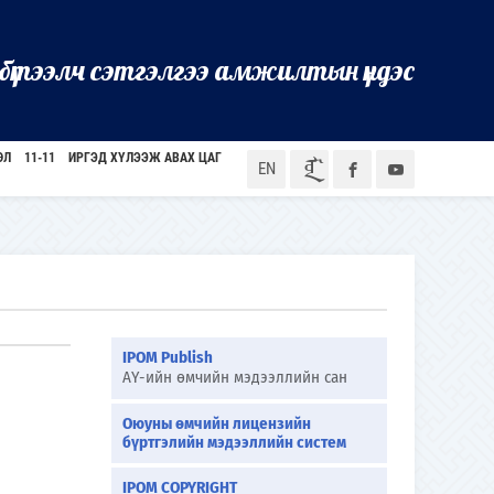
бүтээлч сэтгэлгээ амжилтын үндэс
ӨЛ
11-11
ИРГЭД ХҮЛЭЭЖ АВАХ ЦАГ
ᠮᠣᠨ
EN
IPOM Publish
АҮ-ийн өмчийн мэдээллийн сан
Оюуны өмчийн лицензийн
бүртгэлийн мэдээллийн систем
IPOM COPYRIGHT