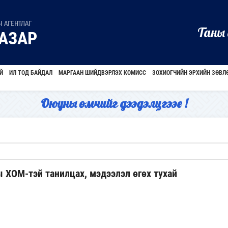
 АГЕНТЛАГ
Таны 
АЗАР
Й
ИЛ ТОД БАЙДАЛ
МАРГААН ШИЙДВЭРЛЭХ КОМИСС
ЗОХИОГЧИЙН ЭРХИЙН ЗӨВЛ
Оюуны өмчийг дээдэлцгээе !
 ХОМ-тэй танилцах, мэдээлэл өгөх тухай